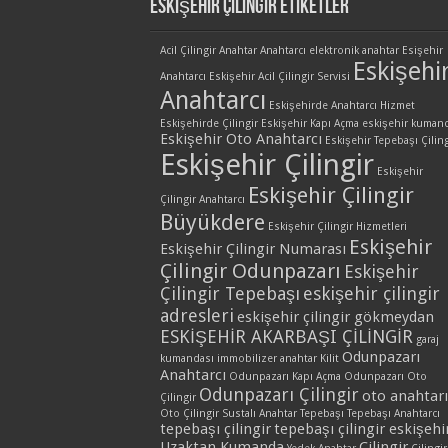
Eskişehir Çilingir Etiketler
Acil Çilingir
Anahtar
Anahtarcı
elektronik anahtar
Esişehir
Eskişehi
Anahtarcı
Eskişehir Acil Çilingir Servisi
Anahtarcı
Eskişehirde Anahtarcı Hizmet
Eskişehirde Çilingir
Eskişehir Kapı Açma
eskişehir kuman
Eskişehir Oto Anahtarcı
Eskişehir Tepebaşı Çiling
Eskişehir Çilingir
Eskişehir
Eskişehir Çilingir
Çilingir Anahtarcı
Büyükdere
Eskişehir Çilingir Hizmetleri
Eskişehir
Eskişehir Çilingir Numarası
Çilingir Odunpazarı
Eskişehir
Çilingir Tepebaşı
eskişehir çilingir
adresleri
eskişehir çilingir gökmeydan
ESKİŞEHİR AKARBAŞI ÇİLİNGİR
garaj
Odunpazarı
kumandası
immobilizer anahtar
Kilit
Anahtarcı
Odunpazarı Kapı Açma
Odunpazarı Oto
Odunpazarı Çilingir
oto anahtarı
Çilingir
Oto Çilingir
Sustalı Anahtar
Tepebaşı
Tepebaşı Anahtarcı
tepebaşı çilingir
tepebaşı çilingir eskişehi
Uzaktan Kumanda
Çilingir