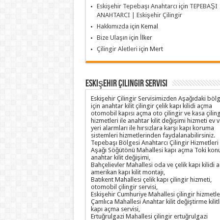
Eskişehir Tepebaşı Anahtarcı
için
TEPEBAŞI
ANAHTARCI | Eskişehir Çilingir
Hakkımızda
için
Kemal
Bize Ulaşın
için
İlker
Çilingir Aletleri
için
Mert
Eskişehir Çilingir Servisi
Eskişehir Çilingir Servisimizden Aşağıdaki böl
için anahtar kilit çilingir çelik kapı kilidi açma
otomobil kapısı açma oto çilingir ve kasa çiling
hizmetleri ile anahtar kilit değişimi hizmeti ev v
yeri alarmları ile hırsızlara karşı kapı koruma
sistemleri hizmetlerinden faydalanabilirsiniz.
Tepebaşı Bölgesi Anahtarcı Çilingir Hizmetleri
Aşağı Söğütönü Mahallesi kapı açma Toki konu
anahtar kilit değişimi,
Bahçelievler Mahallesi oda ve çelik kapı kilidi
amerikan kapı kilit montajı,
Batıkent Mahallesi çelik kapı çilingir hizmeti,
otomobil çilingir servisi,
Eskişehir Cumhuriye Mahallesi çilingir hizmetle
Çamlıca Mahallesi Anahtar kilit değiştirme kilitl
kapı açma servisi,
Ertuğrulgazi Mahallesi çilingir ertuğrulgazi