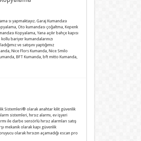
lama sı yapmaktayız. Garaj Kumandası
opyalama, Oto kumandası çoğaltma, Kepenk
andası Kopyalama, Yana açılır bahçe kapısı
kollu bariyer kumandalarınızı
adığımız ve satışını yaptığımız
anda, Nice Flors Kumanda, Nice Smilo
umanda, BFT Kumanda, bft mitto Kumanda,
ik Sistemleri® olarak anahtar kilit güvenlik
arm sistemleri, hırsız alarmı, ev işyeri
armı ile darbe sensörlü hırsız alarmları satış
rşı mekanik olarak kapı güvenlik
t koruyucu olarak hırsızın açamadığı escan pro