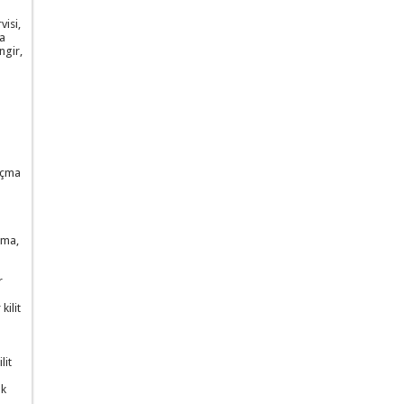
visi,
a
ngir,
 açma
çma,
r
kilit
lit
ak