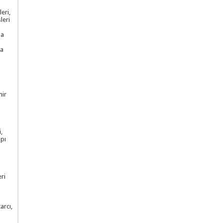
eri,
leri
ma
ta
mir
,
pı
ri
arcı,