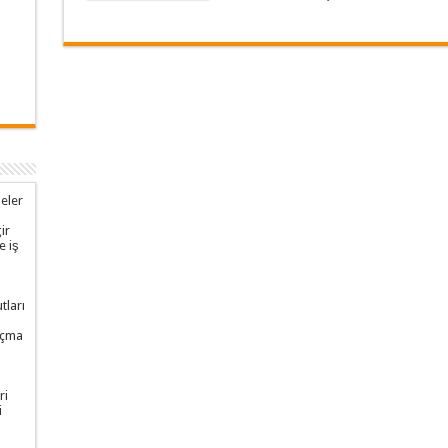
geler
ir
e iş
tları
 açma
ri
i