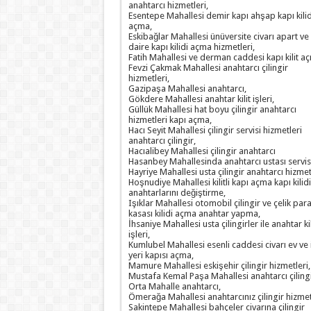
anahtarcı hizmetleri,
Esentepe Mahallesi demir kapı ahşap kapı kilid
açma,
Eskibağlar Mahallesi ünüversite civarı apart ve
daire kapı kilidi açma hizmetleri,
Fatih Mahallesi ve derman caddesi kapı kilit a
Fevzi Çakmak Mahallesi anahtarcı çilingir
hizmetleri,
Gazipaşa Mahallesi anahtarcı,
Gökdere Mahallesi anahtar kilit işleri,
Güllük Mahallesi hat boyu çilingir anahtarcı
hizmetleri kapı açma,
Hacı Seyit Mahallesi çilingir servisi hizmetleri
anahtarcı çilingir,
Hacıalibey Mahallesi çilingir anahtarcı
Hasanbey Mahallesinda anahtarcı ustası servis
Hayriye Mahallesi usta çilingir anahtarcı hizmetl
Hoşnudiye Mahallesi kilitli kapı açma kapı kilidi
anahtarlarını değiştirme,
Işıklar Mahallesi otomobil çilingir ve çelik par
kasası kilidi açma anahtar yapma,
İhsaniye Mahallesi usta çilingirler ile anahtar kil
işleri,
Kumlubel Mahallesi esenli caddesi civarı ev ve 
yeri kapısı açma,
Mamure Mahallesi eskişehir çilingir hizmetleri,
Mustafa Kemal Paşa Mahallesi anahtarcı çilingi
Orta Mahalle anahtarcı,
Ömerağa Mahallesi anahtarcınız çilingir hizmet
Sakintepe Mahallesi bahçeler civarına çilingir