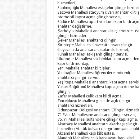
hizmetleri,
Satılmışoğlu Mahallesi eskişehir çilingir hizmetl
Sazova Mahallesi stadyum civarı anahtar kilit iş
otomobil kapısı açma çilingir servisi,
Sütlüce Mahallesi apart ve daire kapı kilidi aç
anahtar değiştirme,
Şarhöyük Mahallesi anahtar kilit işlerinizde us
çilingir hizmetleri
Şeker Mahallesi anahtarcı çilingir
Şirintepe Mahallesi üniversite civarı çilingir
ihtiyacınızda anahtarcı ustaları ile hizmet,
Tunalı Mahallesi eskişehir çilingir servisi,
Uluönder Mahallesi ssk blokları kapı açma de
kapı kilidi montajı,
Yeni Mahalle anahtar kilit işleri,
Yenibağlar Mahallesi öğrencilere indirimli
anahtarcı çilingir servisi,
Yeşiltepe Mahallesi anahtarcı kapı açma servisi
Yukarı Söğütönü Mahallesi kapı açma demir ka
çilingir,
Zafer Mahallesi çelik kapı kilidi açma,
Zincirlikuyu Mahallesi gece de açık çilingir
anahtarcı hizmetleri,
Odunpazarı Bölgesi Anahtarcı Çilingir Hizmetle
71 Evler Mahallesine anahtarcı çilingir servisi,
75. Yıl Mahallesi sultandere çilingir kapı açma,
Akarbaşı Mahallesi anahtarcı akarbaşı çilingir
hizmetleri Atatük bulvarı çilingir bim yanı anaht
Akcami Mahallesi kapı kilit ustası,
Alanönü Mahallesi çelik kapı ayarı, kapı kilidi