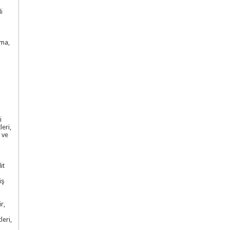
i
çma,
i
eri,
 ve
a
it
iş
r,
leri,