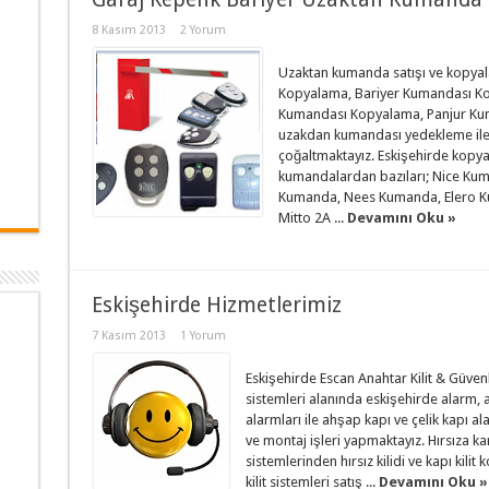
8 Kasım 2013
2 Yorum
Uzaktan kumanda satışı ve kopya
Kopyalama, Bariyer Kumandası K
Kumandası Kopyalama, Panjur Kum
uzakdan kumandası yedekleme ile 
çoğaltmaktayız. Eskişehirde kopyal
kumandalardan bazıları; Nice Kum
Kumanda, Nees Kumanda, Elero K
Mitto 2A ...
Devamını Oku »
Eskişehirde Hizmetlerimiz
7 Kasım 2013
1 Yorum
Eskişehirde Escan Anahtar Kilit & Güvenl
sistemleri alanında eskişehirde alarm, al
alarmları ile ahşap kapı ve çelik kapı al
ve montaj işleri yapmaktayız. Hırsıza ka
sistemlerinden hırsız kilidi ve kapı kili
kilit sistemleri satış ...
Devamını Oku »