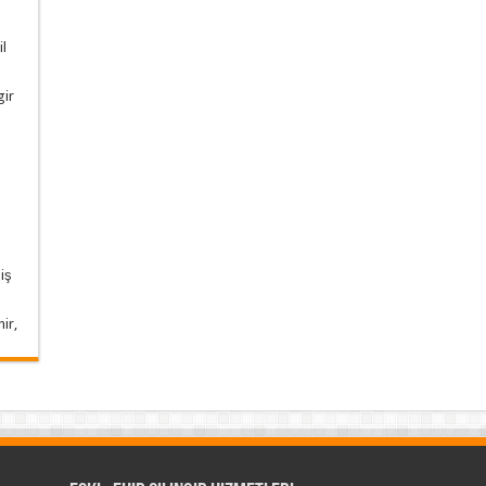
il
gir
iş
ir,