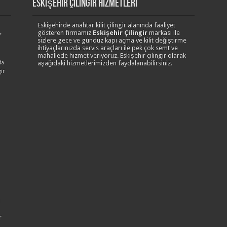
Eskişehir Çilingir Hizmetleri
Eskişehirde anahtar kilit çilingir alanında faaliyet
r
gösteren firmamız
Eskişehir Çilingir
markası ile
sizlere gece ve gündüz kapı açma ve kilit değiştirme
ihtiyaçlarınızda servis araçları ile pek çok semt ve
mahallede hizmet veriyoruz. Eskişehir çilingir olarak
da
aşağıdaki hizmetlerimizden faydalanabilirsiniz.
ir
r