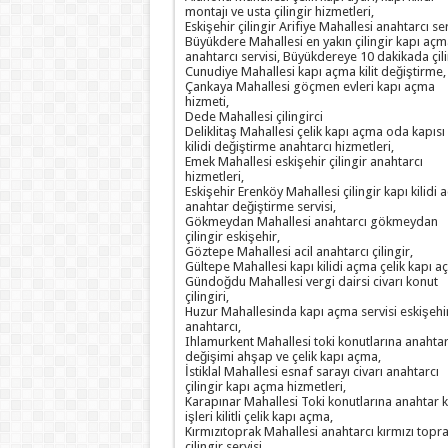
montajı ve usta çilingir hizmetleri,
Eskişehir çilingir Arifiye Mahallesi anahtarcı ser
Büyükdere Mahallesi en yakın çilingir kapı açm
anahtarcı servisi, Büyükdereye 10 dakikada çili
Cunudiye Mahallesi kapı açma kilit değiştirme,
Çankaya Mahallesi göçmen evleri kapı açma
hizmeti,
Dede Mahallesi çilingirci
Deliklitaş Mahallesi çelik kapı açma oda kapısı
kilidi değiştirme anahtarcı hizmetleri,
Emek Mahallesi eskişehir çilingir anahtarcı
hizmetleri,
Eskişehir Erenköy Mahallesi çilingir kapı kilidi
anahtar değiştirme servisi,
Gökmeydan Mahallesi anahtarcı gökmeydan
çilingir eskişehir,
Göztepe Mahallesi acil anahtarcı çilingir,
Gültepe Mahallesi kapı kilidi açma çelik kapı a
Gündoğdu Mahallesi vergi dairsi civarı konut
çilingiri,
Huzur Mahallesinda kapı açma servisi eskişehi
anahtarcı,
Ihlamurkent Mahallesi toki konutlarına anahtar 
değişimi ahşap ve çelik kapı açma,
İstiklal Mahallesi esnaf sarayı civarı anahtarcı
çilingir kapı açma hizmetleri,
Karapınar Mahallesi Toki konutlarına anahtar ki
işleri kilitli çelik kapı açma,
Kırmızıtoprak Mahallesi anahtarcı kırmızı topr
çilingir servisi,