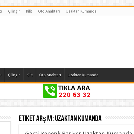
cı
Çilingir
Kilit
Oto Anahtarı
Uzaktan Kumanda
ı
Çilingir
Kilit
Oto Anahtarı
Uzaktan Kumanda
Etiket Arşivi:
Uzaktan Kumanda
Garaj Kepenk Bariyer Uzaktan Kumanda