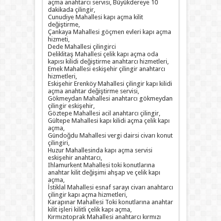
açma anahtarcı servisi, Büyükdereye 10
dakikada çilingir,
Cunudiye Mahallesi kapı açma kilit
değiştirme,
Çankaya Mahallesi göçmen evleri kapı açma
hizmeti,
Dede Mahallesi çilingirci
Deliklitaş Mahallesi çelik kapı açma oda
kapısı kilidi değiştirme anahtarcı hizmetleri,
Emek Mahallesi eskişehir çilingir anahtarcı
hizmetleri,
Eskişehir Erenköy Mahallesi çilingir kapı kilidi
açma anahtar değiştirme servisi,
Gökmeydan Mahallesi anahtarcı gökmeydan
çilingir eskişehir,
Göztepe Mahallesi acil anahtarcı çilingir,
Gültepe Mahallesi kapı kilidi açma çelik kapı
açma,
Gündoğdu Mahallesi vergi dairsi civarı konut
çilingiri,
Huzur Mahallesinda kapı açma servisi
eskişehir anahtarcı,
Ihlamurkent Mahallesi toki konutlarına
anahtar kilit değişimi ahşap ve çelik kapı
açma,
İstiklal Mahallesi esnaf sarayı civarı anahtarcı
çilingir kapı açma hizmetleri,
Karapınar Mahallesi Toki konutlarına anahtar
kilit işleri kilitli çelik kapı açma,
Kırmızıtoprak Mahallesi anahtarcı kırmızı