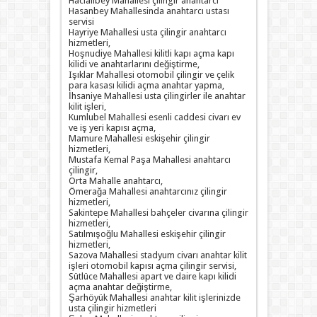
Hacıalibey Mahallesi çilingir anahtarcı
Hasanbey Mahallesinda anahtarcı ustası
servisi
Hayriye Mahallesi usta çilingir anahtarcı
hizmetleri,
Hoşnudiye Mahallesi kilitli kapı açma kapı
kilidi ve anahtarlarını değiştirme,
Işıklar Mahallesi otomobil çilingir ve çelik
para kasası kilidi açma anahtar yapma,
İhsaniye Mahallesi usta çilingirler ile anahtar
kilit işleri,
Kumlubel Mahallesi esenli caddesi civarı ev
ve iş yeri kapısı açma,
Mamure Mahallesi eskişehir çilingir
hizmetleri,
Mustafa Kemal Paşa Mahallesi anahtarcı
çilingir,
Orta Mahalle anahtarcı,
Ömerağa Mahallesi anahtarcınız çilingir
hizmetleri,
Sakintepe Mahallesi bahçeler civarına çilingir
hizmetleri,
Satılmışoğlu Mahallesi eskişehir çilingir
hizmetleri,
Sazova Mahallesi stadyum civarı anahtar kilit
işleri otomobil kapısı açma çilingir servisi,
Sütlüce Mahallesi apart ve daire kapı kilidi
açma anahtar değiştirme,
Şarhöyük Mahallesi anahtar kilit işlerinizde
usta çilingir hizmetleri