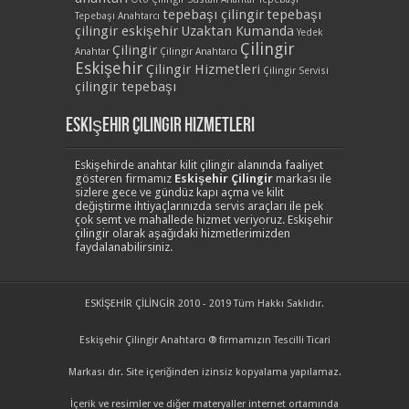
tepebaşı çilingir
tepebaşı
Tepebaşı Anahtarcı
çilingir eskişehir
Uzaktan Kumanda
Yedek
Çilingir
Çilingir
Anahtar
Çilingir Anahtarcı
Eskişehir
Çilingir Hizmetleri
Çilingir Servisi
çilingir tepebaşı
Eskişehir Çilingir Hizmetleri
Eskişehirde anahtar kilit çilingir alanında faaliyet
gösteren firmamız
Eskişehir Çilingir
markası ile
sizlere gece ve gündüz kapı açma ve kilit
değiştirme ihtiyaçlarınızda servis araçları ile pek
çok semt ve mahallede hizmet veriyoruz. Eskişehir
çilingir olarak aşağıdaki hizmetlerimizden
faydalanabilirsiniz.
ESKİŞEHİR ÇİLİNGİR 2010 - 2019 Tüm Hakkı Saklıdır.
Eskişehir Çilingir Anahtarcı ® firmamızın Tescilli Ticari
Markası dır. Site içeriğinden izinsiz kopyalama yapılamaz.
İçerik ve resimler ve diğer materyaller internet ortamında