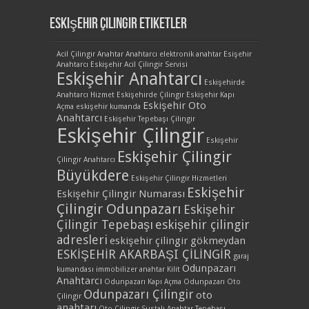
Eskişehir Çilingir Etiketler
Acil Çilingir
Anahtar
Anahtarcı
elektronik anahtar
Esişehir
Anahtarcı
Eskişehir Acil Çilingir Servisi
Eskişehir Anahtarcı
Eskişehirde
Anahtarcı Hizmet
Eskişehirde Çilingir
Eskişehir Kapı
Eskişehir Oto
Açma
eskişehir kumanda
Anahtarcı
Eskişehir Tepebaşı Çilingir
Eskişehir Çilingir
Eskişehir
Eskişehir Çilingir
Çilingir Anahtarcı
Büyükdere
Eskişehir Çilingir Hizmetleri
Eskişehir
Eskişehir Çilingir Numarası
Çilingir Odunpazarı
Eskişehir
Çilingir Tepebaşı
eskişehir çilingir
adresleri
eskişehir çilingir gökmeydan
ESKİŞEHİR AKARBAŞI ÇİLİNGİR
garaj
Odunpazarı
kumandası
immobilizer anahtar
Kilit
Anahtarcı
Odunpazarı Kapı Açma
Odunpazarı Oto
Odunpazarı Çilingir
oto
Çilingir
anahtarı
Oto Çilingir
Sustalı Anahtar
Tepebaşı