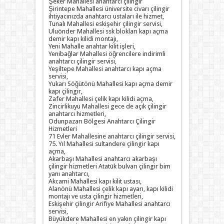
Şeker Mahallesi anahtarcı çilingir
Şirintepe Mahallesi üniversite civarı çilingir
ihtiyacınızda anahtarcı ustaları ile hizmet,
Tunalı Mahallesi eskişehir çilingir servisi,
Uluönder Mahallesi ssk blokları kapı açma
demir kapı kilidi montajı,
Yeni Mahalle anahtar kilit işleri,
Yenibağlar Mahallesi öğrencilere indirimli
anahtarcı çilingir servisi,
Yeşiltepe Mahallesi anahtarcı kapı açma
servisi,
Yukarı Söğütönü Mahallesi kapı açma demir
kapı çilingir,
Zafer Mahallesi çelik kapı kilidi açma,
Zincirlikuyu Mahallesi gece de açık çilingir
anahtarcı hizmetleri,
Odunpazarı Bölgesi Anahtarcı Çilingir
Hizmetleri
71 Evler Mahallesine anahtarcı çilingir servisi,
75. Yıl Mahallesi sultandere çilingir kapı
açma,
Akarbaşı Mahallesi anahtarcı akarbaşı
çilingir hizmetleri Atatük bulvarı çilingir bim
yanı anahtarcı,
Akcami Mahallesi kapı kilit ustası,
Alanönü Mahallesi çelik kapı ayarı, kapı kilidi
montajı ve usta çilingir hizmetleri,
Eskişehir çilingir Arifiye Mahallesi anahtarcı
servisi,
Büyükdere Mahallesi en yakın çilingir kapı