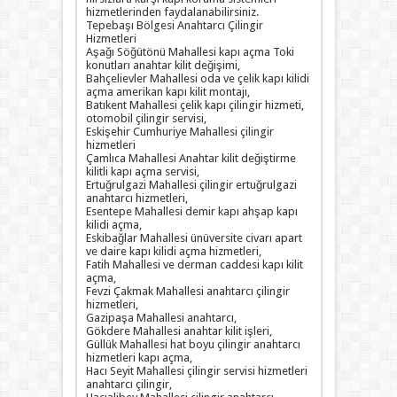
hizmetlerinden faydalanabilirsiniz.
Tepebaşı Bölgesi Anahtarcı Çilingir
Hizmetleri
Aşağı Söğütönü Mahallesi kapı açma Toki
konutları anahtar kilit değişimi,
Bahçelievler Mahallesi oda ve çelik kapı kilidi
açma amerikan kapı kilit montajı,
Batıkent Mahallesi çelik kapı çilingir hizmeti,
otomobil çilingir servisi,
Eskişehir Cumhuriye Mahallesi çilingir
hizmetleri
Çamlıca Mahallesi Anahtar kilit değiştirme
kilitli kapı açma servisi,
Ertuğrulgazi Mahallesi çilingir ertuğrulgazi
anahtarcı hizmetleri,
Esentepe Mahallesi demir kapı ahşap kapı
kilidi açma,
Eskibağlar Mahallesi ünüversite civarı apart
ve daire kapı kilidi açma hizmetleri,
Fatih Mahallesi ve derman caddesi kapı kilit
açma,
Fevzi Çakmak Mahallesi anahtarcı çilingir
hizmetleri,
Gazipaşa Mahallesi anahtarcı,
Gökdere Mahallesi anahtar kilit işleri,
Güllük Mahallesi hat boyu çilingir anahtarcı
hizmetleri kapı açma,
Hacı Seyit Mahallesi çilingir servisi hizmetleri
anahtarcı çilingir,