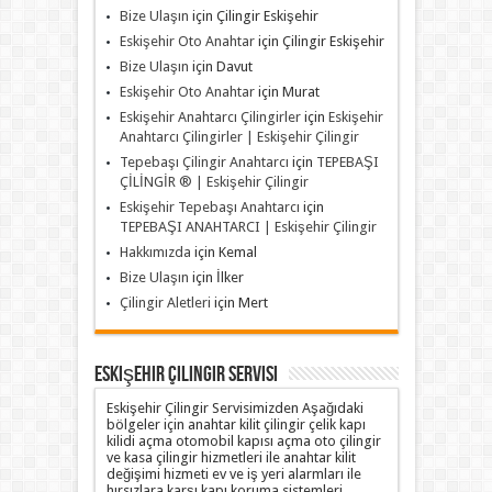
Bize Ulaşın
için
Çilingir Eskişehir
Eskişehir Oto Anahtar
için
Çilingir Eskişehir
Bize Ulaşın
için
Davut
Eskişehir Oto Anahtar
için
Murat
Eskişehir Anahtarcı Çilingirler
için
Eskişehir
Anahtarcı Çilingirler | Eskişehir Çilingir
Tepebaşı Çilingir Anahtarcı
için
TEPEBAŞI
ÇİLİNGİR ® | Eskişehir Çilingir
Eskişehir Tepebaşı Anahtarcı
için
TEPEBAŞI ANAHTARCI | Eskişehir Çilingir
Hakkımızda
için
Kemal
Bize Ulaşın
için
İlker
Çilingir Aletleri
için
Mert
Eskişehir Çilingir Servisi
Eskişehir Çilingir Servisimizden Aşağıdaki
bölgeler için anahtar kilit çilingir çelik kapı
kilidi açma otomobil kapısı açma oto çilingir
ve kasa çilingir hizmetleri ile anahtar kilit
değişimi hizmeti ev ve iş yeri alarmları ile
hırsızlara karşı kapı koruma sistemleri