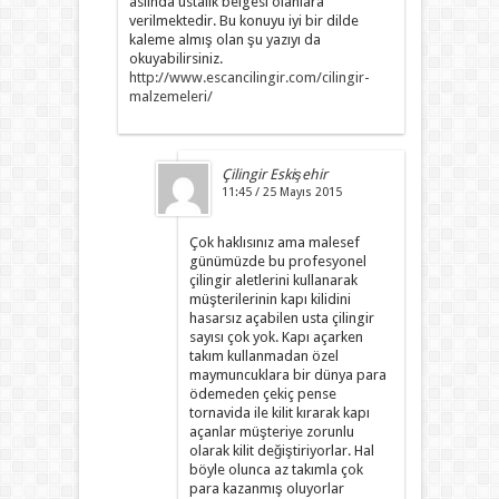
aslında ustalık belgesi olanlara
verilmektedir. Bu konuyu iyi bir dilde
kaleme almış olan şu yazıyı da
okuyabilirsiniz.
http://www.escancilingir.com/cilingir-
malzemeleri/
Çilingir Eskişehir
11:45 / 25 Mayıs 2015
Çok haklısınız ama malesef
günümüzde bu profesyonel
çilingir aletlerini kullanarak
müşterilerinin kapı kilidini
hasarsız açabilen usta çilingir
sayısı çok yok. Kapı açarken
takım kullanmadan özel
maymuncuklara bir dünya para
ödemeden çekiç pense
tornavida ile kilit kırarak kapı
açanlar müşteriye zorunlu
olarak kilit değiştiriyorlar. Hal
böyle olunca az takımla çok
para kazanmış oluyorlar