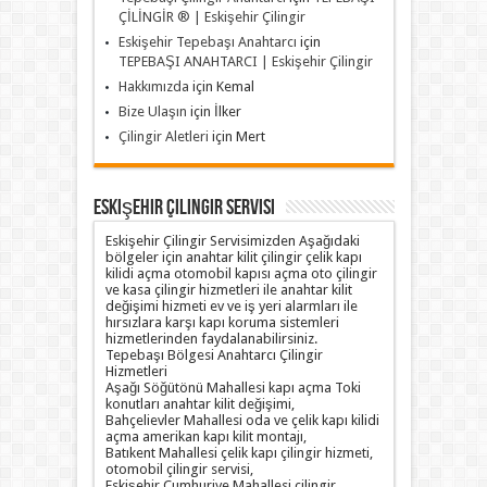
ÇİLİNGİR ® | Eskişehir Çilingir
Eskişehir Tepebaşı Anahtarcı
için
TEPEBAŞI ANAHTARCI | Eskişehir Çilingir
Hakkımızda
için
Kemal
Bize Ulaşın
için
İlker
Çilingir Aletleri
için
Mert
Eskişehir Çilingir Servisi
Eskişehir Çilingir Servisimizden Aşağıdaki
bölgeler için anahtar kilit çilingir çelik kapı
kilidi açma otomobil kapısı açma oto çilingir
ve kasa çilingir hizmetleri ile anahtar kilit
değişimi hizmeti ev ve iş yeri alarmları ile
hırsızlara karşı kapı koruma sistemleri
hizmetlerinden faydalanabilirsiniz.
Tepebaşı Bölgesi Anahtarcı Çilingir
Hizmetleri
Aşağı Söğütönü Mahallesi kapı açma Toki
konutları anahtar kilit değişimi,
Bahçelievler Mahallesi oda ve çelik kapı kilidi
açma amerikan kapı kilit montajı,
Batıkent Mahallesi çelik kapı çilingir hizmeti,
otomobil çilingir servisi,
Eskişehir Cumhuriye Mahallesi çilingir