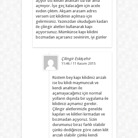
açıyor üst kilidin anahtarı da var ama
açmıyor. İşe geç kalacağım için acele
evden çıktım. Akşam arasam adres
versem üst kilidimin açılması için
gelirmisiniz. Yazınızdan okuduğum kadarı
ile çilingir aletleri kullanarak kapı
açıyorsunuz. Mümkünse kapı kilidini
bozmadan açarsanız sevinirim, iyi günler
Çilingir Eskişehir
11:46 / 11 Kasım 2015
Rüstem bey kapı kilidiniz arızalı
ise bu kilidi maymuncuk ve
kendi anahtarı ile
açamayacağımız için normal
yolların dışında bir uygulama ile
kilidinizi açmamız gerekir.
Çilingir aletlerimizle genelde
kapıları ve kilitleri kırmadan ve
bozmadan açıyoruz. Sizin
durumunuz biraz farklı olabilir
çünkü dediğinize göre zaten kilit
arızalı olabilir çünkü kendi