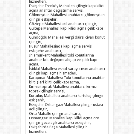
hizmetleri,
Eskişehir Erenköy Mahallesi çilingir kapı kilidi
açma anahtar değiştirme servisi,
Gökmeydan Mahallesi anahtarcı gökmeydan
çilingir eskişehir,
Göztepe Mahallesi acil anahtarcı çilingir,
Gültepe Mahallesi kapı kilidi açma çelik kapı
açma,
Gündoğdu Mahallesi vergi dairsi civarı konut
çilingiri,
Huzur Mahallesinda kapı açma servisi
eskişehir anahtarcı,
Ihlamurkent Mahallesi toki konutlarına
anahtar kilit değişimi ahşap ve çelik kapı
açma,
İstiklal Mahallesi esnaf sarayı civarı anahtarcı
çilingir kapı açma hizmetleri,
Karapınar Mahallesi Toki konutlarına anahtar
kilit işleri kilitli çelik kapı açma,
Kırmızıtoprak Mahallesi anahtarcı kırmızı
toprak çilingir servisi,
Kurtuluş Mahallesi anahtarcı kurtuluş çilingir
eskişehir,
Eskişehir Orhangazi Mahallesi çilingir ustası
acil çilingir,
Orta Mahalle çilingir anahtarcı,
Osmangazi Mahallesi kapı kilidi açma oto
çilingir gece açık anahtarcı eskişehir,
Eskişehirde Paşa Mahallesi çilingir
hizmetleri,