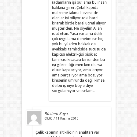
(adamların işi bu) ama bu insan
hakkına girer. Çekili kapıda
malzeme takma hevesinde
olanlar iyi biliyoruz ki barel
kırarak birde barel ücreti alıyor
müşteriden. Ne diyelim Allah
ıslat etsin. Yasa var ama delik
çok uygulama denetim ise hiç
yok bu yüzden bakkalı da
ayakkabı tamirciside sucusu da
kapıcısı elektrikçisi bisiklet
tamircisi kısacası birisinden bu
işi gören öğrenen kim olursa
olsun kapı açıyor, ama kırıyor
ama parçalıyor ama bozuyor
kimsenin umrunda değil kimse
de bu iş niye böyle diye
sorgulamıyor vesselam..
Rüstem Kaya
09:03 / 11 Kasım 2015
Çelik kapımın alt kilidinin anahtarı var