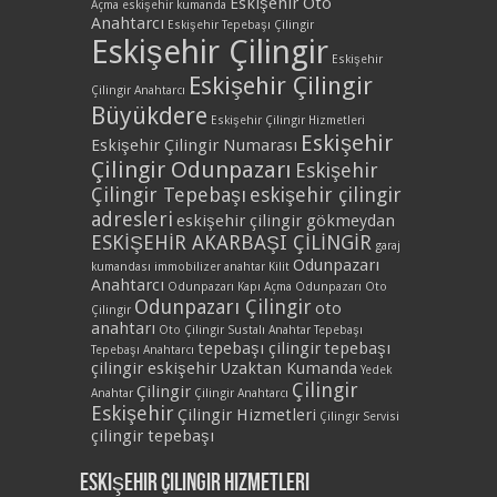
Eskişehir Oto
Açma
eskişehir kumanda
Anahtarcı
Eskişehir Tepebaşı Çilingir
Eskişehir Çilingir
Eskişehir
Eskişehir Çilingir
Çilingir Anahtarcı
Büyükdere
Eskişehir Çilingir Hizmetleri
Eskişehir
Eskişehir Çilingir Numarası
Çilingir Odunpazarı
Eskişehir
Çilingir Tepebaşı
eskişehir çilingir
adresleri
eskişehir çilingir gökmeydan
ESKİŞEHİR AKARBAŞI ÇİLİNGİR
garaj
Odunpazarı
kumandası
immobilizer anahtar
Kilit
Anahtarcı
Odunpazarı Kapı Açma
Odunpazarı Oto
Odunpazarı Çilingir
oto
Çilingir
anahtarı
Oto Çilingir
Sustalı Anahtar
Tepebaşı
tepebaşı çilingir
tepebaşı
Tepebaşı Anahtarcı
çilingir eskişehir
Uzaktan Kumanda
Yedek
Çilingir
Çilingir
Anahtar
Çilingir Anahtarcı
Eskişehir
Çilingir Hizmetleri
Çilingir Servisi
çilingir tepebaşı
Eskişehir Çilingir Hizmetleri