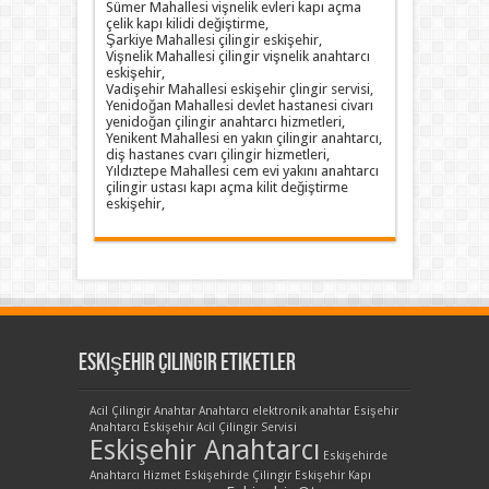
Sümer Mahallesi vişnelik evleri kapı açma
çelik kapı kilidi değiştirme,
Şarkiye Mahallesi çilingir eskişehir,
Vişnelik Mahallesi çilingir vişnelik anahtarcı
eskişehir,
Vadişehir Mahallesi eskişehir çlingir servisi,
Yenidoğan Mahallesi devlet hastanesi civarı
yenidoğan çilingir anahtarcı hizmetleri,
Yenikent Mahallesi en yakın çilingir anahtarcı,
diş hastanes cvarı çilingir hizmetleri,
Yıldıztepe Mahallesi cem evi yakını anahtarcı
çilingir ustası kapı açma kilit değiştirme
eskişehir,
Eskişehir Çilingir Etiketler
Acil Çilingir
Anahtar
Anahtarcı
elektronik anahtar
Esişehir
Anahtarcı
Eskişehir Acil Çilingir Servisi
Eskişehir Anahtarcı
Eskişehirde
Anahtarcı Hizmet
Eskişehirde Çilingir
Eskişehir Kapı