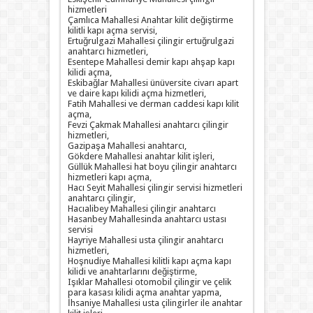
hizmetleri
Çamlıca Mahallesi Anahtar kilit değiştirme
kilitli kapı açma servisi,
Ertuğrulgazi Mahallesi çilingir ertuğrulgazi
anahtarcı hizmetleri,
Esentepe Mahallesi demir kapı ahşap kapı
kilidi açma,
Eskibağlar Mahallesi ünüversite civarı apart
ve daire kapı kilidi açma hizmetleri,
Fatih Mahallesi ve derman caddesi kapı kilit
açma,
Fevzi Çakmak Mahallesi anahtarcı çilingir
hizmetleri,
Gazipaşa Mahallesi anahtarcı,
Gökdere Mahallesi anahtar kilit işleri,
Güllük Mahallesi hat boyu çilingir anahtarcı
hizmetleri kapı açma,
Hacı Seyit Mahallesi çilingir servisi hizmetleri
anahtarcı çilingir,
Hacıalibey Mahallesi çilingir anahtarcı
Hasanbey Mahallesinda anahtarcı ustası
servisi
Hayriye Mahallesi usta çilingir anahtarcı
hizmetleri,
Hoşnudiye Mahallesi kilitli kapı açma kapı
kilidi ve anahtarlarını değiştirme,
Işıklar Mahallesi otomobil çilingir ve çelik
para kasası kilidi açma anahtar yapma,
İhsaniye Mahallesi usta çilingirler ile anahtar