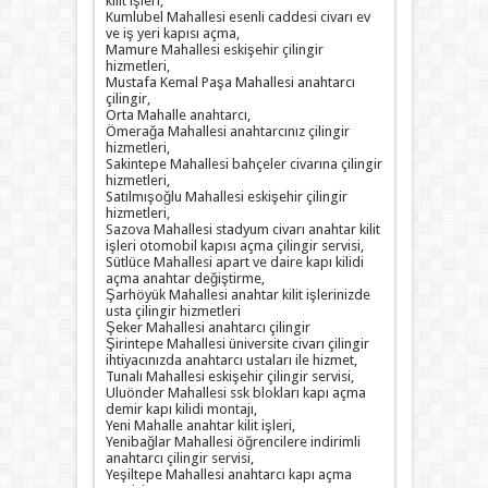
kilit işleri,
Kumlubel Mahallesi esenli caddesi civarı ev
ve iş yeri kapısı açma,
Mamure Mahallesi eskişehir çilingir
hizmetleri,
Mustafa Kemal Paşa Mahallesi anahtarcı
çilingir,
Orta Mahalle anahtarcı,
Ömerağa Mahallesi anahtarcınız çilingir
hizmetleri,
Sakintepe Mahallesi bahçeler civarına çilingir
hizmetleri,
Satılmışoğlu Mahallesi eskişehir çilingir
hizmetleri,
Sazova Mahallesi stadyum civarı anahtar kilit
işleri otomobil kapısı açma çilingir servisi,
Sütlüce Mahallesi apart ve daire kapı kilidi
açma anahtar değiştirme,
Şarhöyük Mahallesi anahtar kilit işlerinizde
usta çilingir hizmetleri
Şeker Mahallesi anahtarcı çilingir
Şirintepe Mahallesi üniversite civarı çilingir
ihtiyacınızda anahtarcı ustaları ile hizmet,
Tunalı Mahallesi eskişehir çilingir servisi,
Uluönder Mahallesi ssk blokları kapı açma
demir kapı kilidi montajı,
Yeni Mahalle anahtar kilit işleri,
Yenibağlar Mahallesi öğrencilere indirimli
anahtarcı çilingir servisi,
Yeşiltepe Mahallesi anahtarcı kapı açma