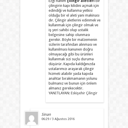
Ezgi hanım
çilingir aletleri
bir
çilingirin kapı kilidini açmak için
edindiği ve kullanma yetkisi
olduğu bir el aleti yani makinası
dır. Çilingir aletlerini edinmek ve
kullanmak için çilingir olmak ve
iş yeri sahibi olup ustalık
belgesine sahip olunması
gerekir. Böyle bir malzemenin
sizlerin tarafından alınması ve
kullanılması kanunen doğru
olmayacağı gibi bu ürünleri
kullanmak sizi suçlu duruma
düşürür. Kapıda kaldığınızda
ustalarımızı arayarak çilingir
hizmeti alabilir yada kapıda
anahtar bırakmamanın yolunu
bulmanız ve bunun için önlem
almanız gerekecektir.
YANITLAYAN:
Eskişehir Çilingir
Sinan
06:29 / 3 Ağustos 2016