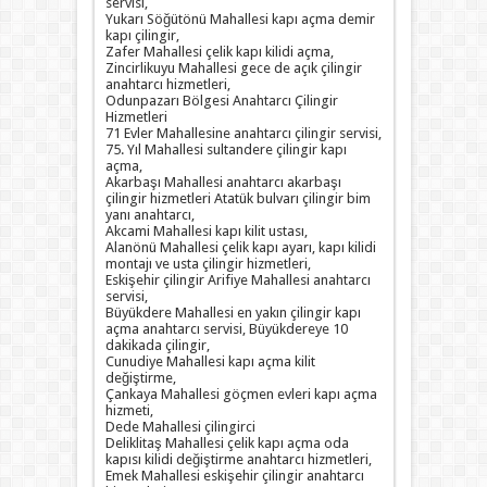
servisi,
Yukarı Söğütönü Mahallesi kapı açma demir
kapı çilingir,
Zafer Mahallesi çelik kapı kilidi açma,
Zincirlikuyu Mahallesi gece de açık çilingir
anahtarcı hizmetleri,
Odunpazarı Bölgesi Anahtarcı Çilingir
Hizmetleri
71 Evler Mahallesine anahtarcı çilingir servisi,
75. Yıl Mahallesi sultandere çilingir kapı
açma,
Akarbaşı Mahallesi anahtarcı akarbaşı
çilingir hizmetleri Atatük bulvarı çilingir bim
yanı anahtarcı,
Akcami Mahallesi kapı kilit ustası,
Alanönü Mahallesi çelik kapı ayarı, kapı kilidi
montajı ve usta çilingir hizmetleri,
Eskişehir çilingir Arifiye Mahallesi anahtarcı
servisi,
Büyükdere Mahallesi en yakın çilingir kapı
açma anahtarcı servisi, Büyükdereye 10
dakikada çilingir,
Cunudiye Mahallesi kapı açma kilit
değiştirme,
Çankaya Mahallesi göçmen evleri kapı açma
hizmeti,
Dede Mahallesi çilingirci
Deliklitaş Mahallesi çelik kapı açma oda
kapısı kilidi değiştirme anahtarcı hizmetleri,
Emek Mahallesi eskişehir çilingir anahtarcı