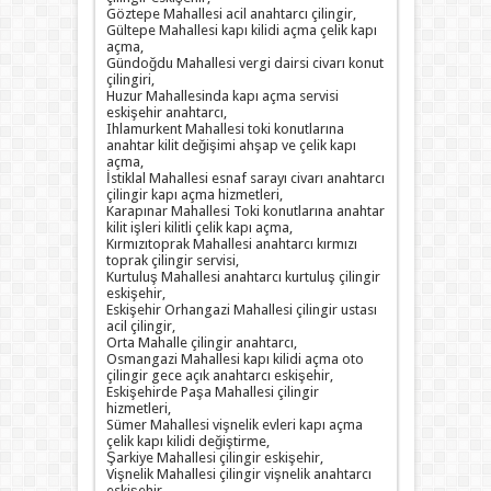
Göztepe Mahallesi acil anahtarcı çilingir,
Gültepe Mahallesi kapı kilidi açma çelik kapı
açma,
Gündoğdu Mahallesi vergi dairsi civarı konut
çilingiri,
Huzur Mahallesinda kapı açma servisi
eskişehir anahtarcı,
Ihlamurkent Mahallesi toki konutlarına
anahtar kilit değişimi ahşap ve çelik kapı
açma,
İstiklal Mahallesi esnaf sarayı civarı anahtarcı
çilingir kapı açma hizmetleri,
Karapınar Mahallesi Toki konutlarına anahtar
kilit işleri kilitli çelik kapı açma,
Kırmızıtoprak Mahallesi anahtarcı kırmızı
toprak çilingir servisi,
Kurtuluş Mahallesi anahtarcı kurtuluş çilingir
eskişehir,
Eskişehir Orhangazi Mahallesi çilingir ustası
acil çilingir,
Orta Mahalle çilingir anahtarcı,
Osmangazi Mahallesi kapı kilidi açma oto
çilingir gece açık anahtarcı eskişehir,
Eskişehirde Paşa Mahallesi çilingir
hizmetleri,
Sümer Mahallesi vişnelik evleri kapı açma
çelik kapı kilidi değiştirme,
Şarkiye Mahallesi çilingir eskişehir,
Vişnelik Mahallesi çilingir vişnelik anahtarcı
eskişehir,