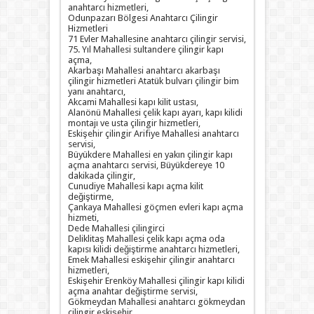
anahtarcı hizmetleri,
Odunpazarı Bölgesi Anahtarcı Çilingir
Hizmetleri
71 Evler Mahallesine anahtarcı çilingir servisi,
75. Yıl Mahallesi sultandere çilingir kapı
açma,
Akarbaşı Mahallesi anahtarcı akarbaşı
çilingir hizmetleri Atatük bulvarı çilingir bim
yanı anahtarcı,
Akcami Mahallesi kapı kilit ustası,
Alanönü Mahallesi çelik kapı ayarı, kapı kilidi
montajı ve usta çilingir hizmetleri,
Eskişehir çilingir Arifiye Mahallesi anahtarcı
servisi,
Büyükdere Mahallesi en yakın çilingir kapı
açma anahtarcı servisi, Büyükdereye 10
dakikada çilingir,
Cunudiye Mahallesi kapı açma kilit
değiştirme,
Çankaya Mahallesi göçmen evleri kapı açma
hizmeti,
Dede Mahallesi çilingirci
Deliklitaş Mahallesi çelik kapı açma oda
kapısı kilidi değiştirme anahtarcı hizmetleri,
Emek Mahallesi eskişehir çilingir anahtarcı
hizmetleri,
Eskişehir Erenköy Mahallesi çilingir kapı kilidi
açma anahtar değiştirme servisi,
Gökmeydan Mahallesi anahtarcı gökmeydan
çilingir eskişehir,