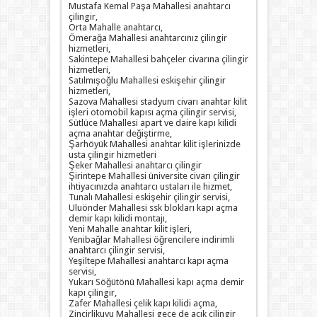
Mustafa Kemal Paşa Mahallesi anahtarcı
çilingir,
Orta Mahalle anahtarcı,
Ömerağa Mahallesi anahtarcınız çilingir
hizmetleri,
Sakintepe Mahallesi bahçeler civarına çilingir
hizmetleri,
Satılmışoğlu Mahallesi eskişehir çilingir
hizmetleri,
Sazova Mahallesi stadyum civarı anahtar kilit
işleri otomobil kapısı açma çilingir servisi,
Sütlüce Mahallesi apart ve daire kapı kilidi
açma anahtar değiştirme,
Şarhöyük Mahallesi anahtar kilit işlerinizde
usta çilingir hizmetleri
Şeker Mahallesi anahtarcı çilingir
Şirintepe Mahallesi üniversite civarı çilingir
ihtiyacınızda anahtarcı ustaları ile hizmet,
Tunalı Mahallesi eskişehir çilingir servisi,
Uluönder Mahallesi ssk blokları kapı açma
demir kapı kilidi montajı,
Yeni Mahalle anahtar kilit işleri,
Yenibağlar Mahallesi öğrencilere indirimli
anahtarcı çilingir servisi,
Yeşiltepe Mahallesi anahtarcı kapı açma
servisi,
Yukarı Söğütönü Mahallesi kapı açma demir
kapı çilingir,
Zafer Mahallesi çelik kapı kilidi açma,
Zincirlikuyu Mahallesi gece de açık çilingir