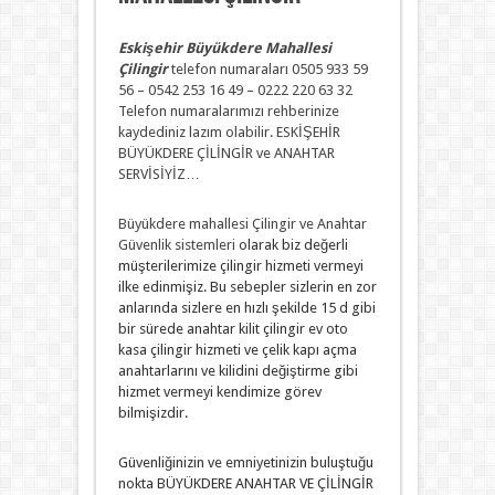
Eskişehir Büyükdere Mahallesi
Çilingir
telefon numaraları 0505 933 59
56 – 0542 253 16 49 – 0222 220 63 32
Telefon numaralarımızı rehberinize
kaydediniz lazım olabilir. ESKİŞEHİR
BÜYÜKDERE ÇİLİNGİR ve ANAHTAR
SERVİSİYİZ…
Büyükdere mahallesi Çilingir ve Anahtar
Güvenlik sistemleri
olarak biz değerli
müşterilerimize çilingir hizmeti vermeyi
ilke edinmişiz. Bu sebepler sizlerin en zor
anlarında sizlere en hızlı şekilde 15 d gibi
bir sürede anahtar kilit çilingir ev oto
kasa çilingir hizmeti ve çelik kapı açma
anahtarlarını ve kilidini değiştirme gibi
hizmet vermeyi kendimize görev
bilmişizdir.
Güvenliğinizin ve emniyetinizin buluştuğu
nokta BÜYÜKDERE ANAHTAR VE ÇİLİNGİR