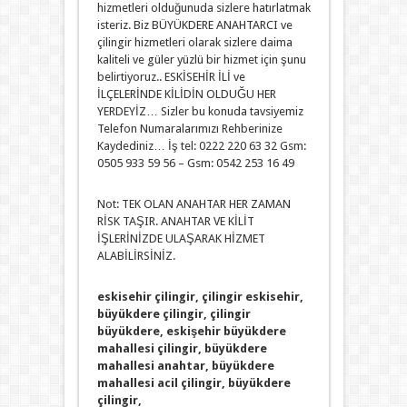
hizmetleri olduğunuda sizlere hatırlatmak
isteriz. Biz BÜYÜKDERE ANAHTARCI ve
çilingir hizmetleri olarak sizlere daima
kaliteli ve güler yüzlü bir hizmet için şunu
belirtiyoruz.. ESKİSEHİR İLİ ve
İLÇELERİNDE KİLİDİN OLDUĞU HER
YERDEYİZ… Sizler bu konuda tavsiyemiz
Telefon Numaralarımızı Rehberinize
Kaydediniz… İş tel: 0222 220 63 32 Gsm:
0505 933 59 56 – Gsm: 0542 253 16 49
Not: TEK OLAN ANAHTAR HER ZAMAN
RİSK TAŞIR. ANAHTAR VE KİLİT
İŞLERİNİZDE ULAŞARAK HİZMET
ALABİLİRSİNİZ.
eskisehir çilingir, çilingir eskisehir,
büyükdere çilingir, çilingir
büyükdere, eskişehir büyükdere
mahallesi çilingir, büyükdere
mahallesi anahtar, büyükdere
mahallesi acil çilingir, büyükdere
çilingir,