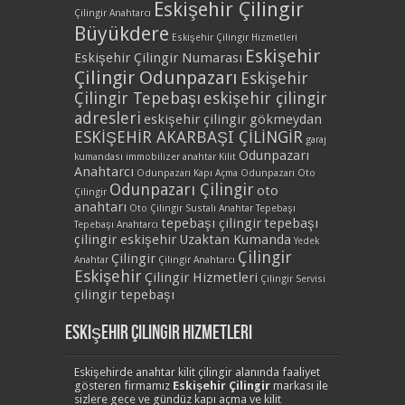
Eskişehir Çilingir
Çilingir Anahtarcı
Büyükdere
Eskişehir Çilingir Hizmetleri
Eskişehir
Eskişehir Çilingir Numarası
Çilingir Odunpazarı
Eskişehir
Çilingir Tepebaşı
eskişehir çilingir
adresleri
eskişehir çilingir gökmeydan
ESKİŞEHİR AKARBAŞI ÇİLİNGİR
garaj
Odunpazarı
kumandası
immobilizer anahtar
Kilit
Anahtarcı
Odunpazarı Kapı Açma
Odunpazarı Oto
Odunpazarı Çilingir
oto
Çilingir
anahtarı
Oto Çilingir
Sustalı Anahtar
Tepebaşı
tepebaşı çilingir
tepebaşı
Tepebaşı Anahtarcı
çilingir eskişehir
Uzaktan Kumanda
Yedek
Çilingir
Çilingir
Anahtar
Çilingir Anahtarcı
Eskişehir
Çilingir Hizmetleri
Çilingir Servisi
çilingir tepebaşı
Eskişehir Çilingir Hizmetleri
Eskişehirde anahtar kilit çilingir alanında faaliyet
gösteren firmamız
Eskişehir Çilingir
markası ile
sizlere gece ve gündüz kapı açma ve kilit