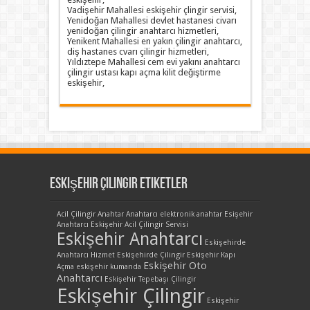
Vadişehir Mahallesi eskişehir çlingir servisi,
Yenidoğan Mahallesi devlet hastanesi civarı
yenidoğan çilingir anahtarcı hizmetleri,
Yenikent Mahallesi en yakın çilingir anahtarcı,
diş hastanes cvarı çilingir hizmetleri,
Yıldıztepe Mahallesi cem evi yakını anahtarcı
çilingir ustası kapı açma kilit değiştirme
eskişehir,
Eskişehir Çilingir Etiketler
Acil Çilingir
Anahtar
Anahtarcı
elektronik anahtar
Esişehir
Anahtarcı
Eskişehir Acil Çilingir Servisi
Eskişehir Anahtarcı
Eskişehirde
Anahtarcı Hizmet
Eskişehirde Çilingir
Eskişehir Kapı
Eskişehir Oto
Açma
eskişehir kumanda
Anahtarcı
Eskişehir Tepebaşı Çilingir
Eskişehir Çilingir
Eskişehir