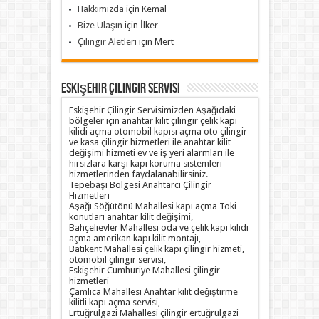
Hakkımızda
için
Kemal
Bize Ulaşın
için
İlker
Çilingir Aletleri
için
Mert
Eskişehir Çilingir Servisi
Eskişehir Çilingir Servisimizden Aşağıdaki
bölgeler için anahtar kilit çilingir çelik kapı
kilidi açma otomobil kapısı açma oto çilingir
ve kasa çilingir hizmetleri ile anahtar kilit
değişimi hizmeti ev ve iş yeri alarmları ile
hırsızlara karşı kapı koruma sistemleri
hizmetlerinden faydalanabilirsiniz.
Tepebaşı Bölgesi Anahtarcı Çilingir
Hizmetleri
Aşağı Söğütönü Mahallesi kapı açma Toki
konutları anahtar kilit değişimi,
Bahçelievler Mahallesi oda ve çelik kapı kilidi
açma amerikan kapı kilit montajı,
Batıkent Mahallesi çelik kapı çilingir hizmeti,
otomobil çilingir servisi,
Eskişehir Cumhuriye Mahallesi çilingir
hizmetleri
Çamlıca Mahallesi Anahtar kilit değiştirme
kilitli kapı açma servisi,
Ertuğrulgazi Mahallesi çilingir ertuğrulgazi