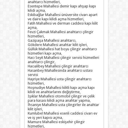
anahtarcı hizmetleri,
Esentepe Mahallesi demir kapı ahşap kapı
kilidi açma,
Eskibağlar Mahallesi ünüversite civarı apart
ve daire kapı kilidi açma hizmetleri,
Fatih Mahallesi ve derman caddesi kapı kilit
açma,
Fevzi Çakmak Mahallesi anahtarcı çilingir
hizmetleri,
Gazipaşa Mahallesi anahtarcı,
Gökdere Mahallesi anahtar kilit işleri,
Güllük Mahallesi hat boyu çilingir anahtarcı
hizmetleri kapı açma,
Hacı Seyit Mahallesi çilingir servisi hizmetleri
anahtarcı çilingir,
Hacıalibey Mahallesi çilingir anahtarcı
Hasanbey Mahallesinda anahtarcı ustası
servisi
Hayriye Mahallesi usta çilingir anahtarcı
hizmetleri,
Hoşnudiye Mahallesi kilitli kapı açma kapı
kilidi ve anahtarlarını değiştirme,
Işıklar Mahallesi otomobil çilingir ve çelik
para kasası kilidi açma anahtar yapma,
İhsaniye Mahallesi usta çilingirler ile anahtar
kilit işleri,
Kumlubel Mahallesi esenli caddesi civarı ev
ve iş yeri kapısı açma,
Mamure Mahallesi eskişehir çilingir
hizmetleri,