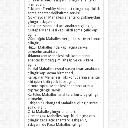
Emek Mahallesi eskişehir çilingir anahtarcı
hizmetleri,
Eskişehir Erenköy Mahallesi çilingir kapı kilidi
açma anahtar değiştirme servisi,
Gökmeydan Mahallesi anahtarcı gökmeydan
çilingir eskişehir,
Göztepe Mahallesi acil anahtarcı çilingir,
Gültepe Mahallesi kapı kilidi açma çelik kapı
açma,
Gündoğdu Mahallesi vergi dairsi civarı konut
çilingiri,
Huzur Mahallesinda kapı açma servisi
eskişehir anahtarcı,
Ihlamurkent Mahallesi toki konutlarına
anahtar kilit değişimi ahşap ve çelik kapı
açma,
İstiklal Mahallesi esnaf sarayı civarı anahtarcı
çilingir kapı açma hizmetleri,
Karapınar Mahallesi Toki konutlarına anahtar
kilit işleri kilitli çelik kapı açma,
Kırmızıtoprak Mahallesi anahtarcı kırmızı
toprak çilingir servisi,
Kurtuluş Mahallesi anahtarcı kurtuluş çilingir
eskişehir,
Eskişehir Orhangazi Mahallesi çilingir ustası
acil çilingir,
Orta Mahalle çilingir anahtarcı,
Osmangazi Mahallesi kapı kilidi açma oto
çilingir gece açık anahtarcı eskişehir,
Eskişehirde Paşa Mahallesi çilingir