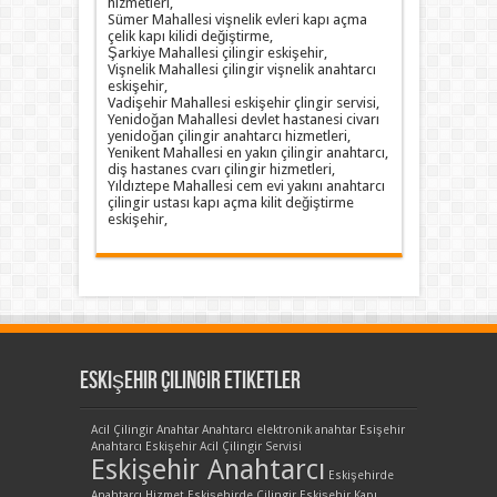
hizmetleri,
Sümer Mahallesi vişnelik evleri kapı açma
çelik kapı kilidi değiştirme,
Şarkiye Mahallesi çilingir eskişehir,
Vişnelik Mahallesi çilingir vişnelik anahtarcı
eskişehir,
Vadişehir Mahallesi eskişehir çlingir servisi,
Yenidoğan Mahallesi devlet hastanesi civarı
yenidoğan çilingir anahtarcı hizmetleri,
Yenikent Mahallesi en yakın çilingir anahtarcı,
diş hastanes cvarı çilingir hizmetleri,
Yıldıztepe Mahallesi cem evi yakını anahtarcı
çilingir ustası kapı açma kilit değiştirme
eskişehir,
Eskişehir Çilingir Etiketler
Acil Çilingir
Anahtar
Anahtarcı
elektronik anahtar
Esişehir
Anahtarcı
Eskişehir Acil Çilingir Servisi
Eskişehir Anahtarcı
Eskişehirde
Anahtarcı Hizmet
Eskişehirde Çilingir
Eskişehir Kapı