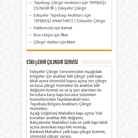
Tepebaşı Çilingir Anahtarcı
için
TEPEBAŞI
ÇİLİNGİR ® | Eskişehir Çilingir
Eskişehir Tepebaşı Anahtarcı
için
TEPEBAŞI ANAHTARCI | Eskişehir Çilingir
Hakkımızda
için
Kemal
Bize Ulaşın
için
İlker
Çilingir Aletleri
için
Mert
Eskişehir Çilingir Servisi
Eskişehir Çilingir Servisimizden Aşağıdaki
bölgeler için anahtar kilit çilingir çelik kapı
kilidi açma otomobil kapısı açma oto çilingir
ve kasa çilingir hizmetleri ile anahtar kilit
değişimi hizmeti ev ve iş yeri alarmları ile
hırsızlara karşı kapı koruma sistemleri
hizmetlerinden faydalanabilirsiniz.
Tepebaşı Bölgesi Anahtarcı Çilingir
Hizmetleri
Aşağı Söğütönü Mahallesi kapı açma Toki
konutları anahtar kilit değişimi,
Bahçelievler Mahallesi oda ve çelik kapı kilidi
açma amerikan kapı kilit montajı,
Batıkent Mahallesi çelik kapı çilingir hizmeti,
otomobil çilingir servisi,