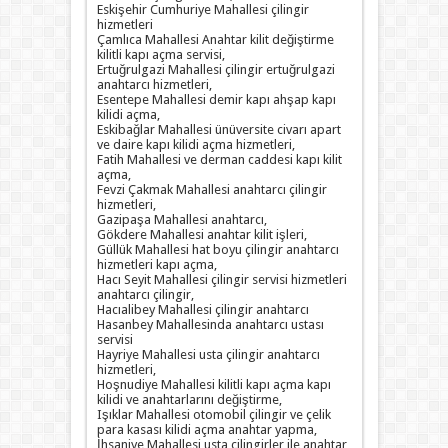
Eskişehir Cumhuriye Mahallesi çilingir
hizmetleri
Çamlıca Mahallesi Anahtar kilit değiştirme
kilitli kapı açma servisi,
Ertuğrulgazi Mahallesi çilingir ertuğrulgazi
anahtarcı hizmetleri,
Esentepe Mahallesi demir kapı ahşap kapı
kilidi açma,
Eskibağlar Mahallesi ünüversite civarı apart
ve daire kapı kilidi açma hizmetleri,
Fatih Mahallesi ve derman caddesi kapı kilit
açma,
Fevzi Çakmak Mahallesi anahtarcı çilingir
hizmetleri,
Gazipaşa Mahallesi anahtarcı,
Gökdere Mahallesi anahtar kilit işleri,
Güllük Mahallesi hat boyu çilingir anahtarcı
hizmetleri kapı açma,
Hacı Seyit Mahallesi çilingir servisi hizmetleri
anahtarcı çilingir,
Hacıalibey Mahallesi çilingir anahtarcı
Hasanbey Mahallesinda anahtarcı ustası
servisi
Hayriye Mahallesi usta çilingir anahtarcı
hizmetleri,
Hoşnudiye Mahallesi kilitli kapı açma kapı
kilidi ve anahtarlarını değiştirme,
Işıklar Mahallesi otomobil çilingir ve çelik
para kasası kilidi açma anahtar yapma,
İhsaniye Mahallesi usta çilingirler ile anahtar