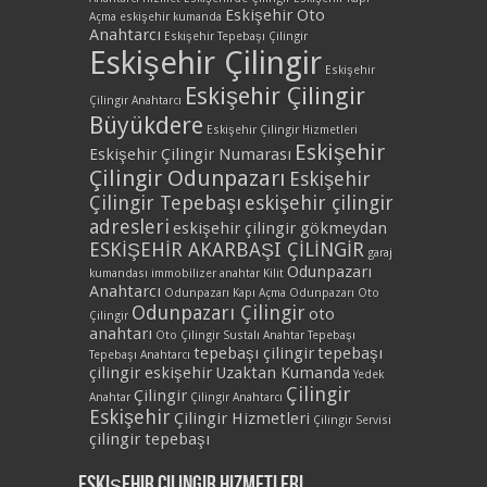
Eskişehir Oto
Açma
eskişehir kumanda
Anahtarcı
Eskişehir Tepebaşı Çilingir
Eskişehir Çilingir
Eskişehir
Eskişehir Çilingir
Çilingir Anahtarcı
Büyükdere
Eskişehir Çilingir Hizmetleri
Eskişehir
Eskişehir Çilingir Numarası
Çilingir Odunpazarı
Eskişehir
Çilingir Tepebaşı
eskişehir çilingir
adresleri
eskişehir çilingir gökmeydan
ESKİŞEHİR AKARBAŞI ÇİLİNGİR
garaj
Odunpazarı
kumandası
immobilizer anahtar
Kilit
Anahtarcı
Odunpazarı Kapı Açma
Odunpazarı Oto
Odunpazarı Çilingir
oto
Çilingir
anahtarı
Oto Çilingir
Sustalı Anahtar
Tepebaşı
tepebaşı çilingir
tepebaşı
Tepebaşı Anahtarcı
çilingir eskişehir
Uzaktan Kumanda
Yedek
Çilingir
Çilingir
Anahtar
Çilingir Anahtarcı
Eskişehir
Çilingir Hizmetleri
Çilingir Servisi
çilingir tepebaşı
Eskişehir Çilingir Hizmetleri