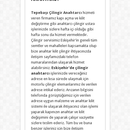
Tepebaşı Çilingir Anahtarcı
hizmeti
veren firmamız kapı açma ve kilit
değiştirme gibi anahtarcı çilingir ustası
işlerinizde sizlere hafta içi olduğu gibi
hafta sonu da hizmet vermektedir.
Çilingir servisimiz Eskişehir’in geneli tüm
semtler ve mahalleleri kapsamakta olup
bize anahtar kilit çilingir ihtiyacınızda
iletişim sayfamızdaki telefon
numaralarından ulaşarak hizmet
alabilirsiniz.
Eskişehir’de çilingir
anahtarcı
işlerinizde vereceğiniz
adrese en kısa sürede ulaşmak için
motorlu çilingir elemanlarımız ile verilen
adrese intikal ederiz. Arızanın bilgisini
telefonda görüştüğümüz için verilen
adrese uygun malzeme ve anahtar kilit
sistemi ile ulaşarak ihtiyacınız olan işlemi
yaparak kapınızın anahtar ve kilit
değişimini de yaparak çalışır vaziyette
sizlere teslim ederiz. Tüm bu ve buna
benzer işleriniz için bize iletişim