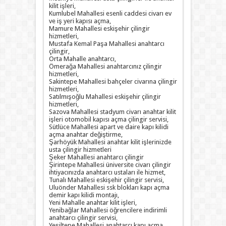
kilit işleri,
Kumlubel Mahallesi esenli caddesi civarı ev
ve iş yeri kapısı açma,
Mamure Mahallesi eskişehir çilingir
hizmetleri,
Mustafa Kemal Paşa Mahallesi anahtarcı
çilingir,
Orta Mahalle anahtarcı,
Ömerağa Mahallesi anahtarcınız çilingir
hizmetleri,
Sakintepe Mahallesi bahçeler civarına çilingir
hizmetleri,
Satılmışoğlu Mahallesi eskişehir çilingir
hizmetleri,
Sazova Mahallesi stadyum civarı anahtar kilit
işleri otomobil kapısı açma çilingir servisi,
Sütlüce Mahallesi apart ve daire kapı kilidi
açma anahtar değiştirme,
Şarhöyük Mahallesi anahtar kilit işlerinizde
usta çilingir hizmetleri
Şeker Mahallesi anahtarcı çilingir
Şirintepe Mahallesi üniversite civarı çilingir
ihtiyacınızda anahtarcı ustaları ile hizmet,
Tunalı Mahallesi eskişehir çilingir servisi,
Uluönder Mahallesi ssk blokları kapı açma
demir kapı kilidi montajı,
Yeni Mahalle anahtar kilit işleri,
Yenibağlar Mahallesi öğrencilere indirimli
anahtarcı çilingir servisi,
Yeşiltepe Mahallesi anahtarcı kapı açma