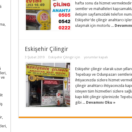
hafta sonu da hizmet vermektedir. 
i
semtler ve mahalleleri kapsamakta o
iletişim sayfamızdaki telefon numa
Eskişehir’de çilingir anahtarcı işl
çma,
ulaşmak için motorlu ...
Devamını
Eskişehir Çilingir
3 Şubat 2019
Eskişehir Çilingir için
yorumlar kapalı
i
Eskişehir çilingir olarak uzun yıl
eri,
Tepebaşı ve Odunpazarı semtlerinin
 ve
ihtiyacınızda sizlere hizmet vermek
çilingir anahtarcı ihtiyacınızda kap
a
isteyen tüm hizmetleri sizlere sa
it
kapı kilit çilingir işlerinizde Tepe
gibi ...
Devamını Oku »
iş
r,
leri,