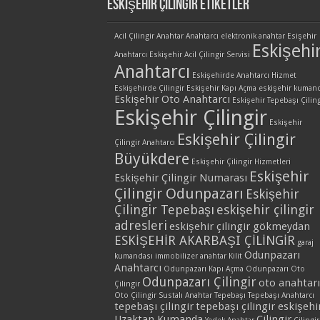
Eskişehir Çilingir Etiketler
Acil Çilingir
Anahtar
Anahtarcı
elektronik anahtar
Esişehir
Eskişehi
Anahtarcı
Eskişehir Acil Çilingir Servisi
Anahtarcı
Eskişehirde Anahtarcı Hizmet
Eskişehirde Çilingir
Eskişehir Kapı Açma
eskişehir kuman
Eskişehir Oto Anahtarcı
Eskişehir Tepebaşı Çiling
Eskişehir Çilingir
Eskişehir
Eskişehir Çilingir
Çilingir Anahtarcı
Büyükdere
Eskişehir Çilingir Hizmetleri
Eskişehir
Eskişehir Çilingir Numarası
Çilingir Odunpazarı
Eskişehir
Çilingir Tepebaşı
eskişehir çilingir
adresleri
eskişehir çilingir gökmeydan
ESKİŞEHİR AKARBAŞI ÇİLİNGİR
garaj
Odunpazarı
kumandası
immobilizer anahtar
Kilit
Anahtarcı
Odunpazarı Kapı Açma
Odunpazarı Oto
Odunpazarı Çilingir
oto anahtarı
Çilingir
Oto Çilingir
Sustalı Anahtar
Tepebaşı
Tepebaşı Anahtarcı
tepebaşı çilingir
tepebaşı çilingir eskişehi
Uzaktan Kumanda
Çilingir