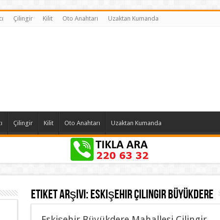
cı
Çilingir
Kilit
Oto Anahtarı
Uzaktan Kumanda
ı
Çilingir
Kilit
Oto Anahtarı
Uzaktan Kumanda
Etiket Arşivi:
Eskişehir Çilingir Büyükdere
Eskişehir Büyükdere Mahallesi Çilingir