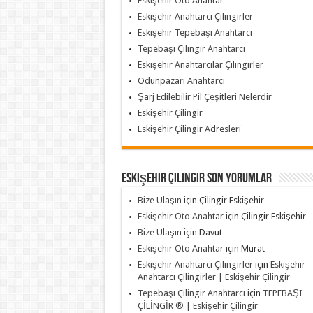
Eskişehir Oto Anahtar
Eskişehir Anahtarcı Çilingirler
Eskişehir Tepebaşı Anahtarcı
Tepebaşı Çilingir Anahtarcı
Eskişehir Anahtarcılar Çilingirler
Odunpazarı Anahtarcı
Şarj Edilebilir Pil Çeşitleri Nelerdir
Eskişehir Çilingir
Eskişehir Çilingir Adresleri
Eskişehir Çilingir Son Yorumlar
Bize Ulaşın
için
Çilingir Eskişehir
Eskişehir Oto Anahtar
için
Çilingir Eskişehir
Bize Ulaşın
için
Davut
Eskişehir Oto Anahtar
için
Murat
Eskişehir Anahtarcı Çilingirler
için
Eskişehir
Anahtarcı Çilingirler | Eskişehir Çilingir
Tepebaşı Çilingir Anahtarcı
için
TEPEBAŞI
ÇİLİNGİR ® | Eskişehir Çilingir