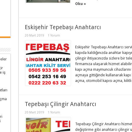
Oku »
Eskişehir Tepebaşı Anahtarcı
20 Mart 2019
1 Yorum
Eskişehir Tepebaşı Anahtarcı servi
kapıda kaldığınızda anahtar kapı
çilingir ihtiyacınızda sizlere bir 
geler
firmamıza ulaşarak hizmet alabilir
ir
kapı açma maymuncuk cihazlarını k
e iş
açmaya gittiğinde kullanarak kapı 
açma, otomobil kapısı açma, kilitli 
tları
 açma
Tepebaşı Çilingir Anahtarcı
20 Mart 2019
1 Yorum
ri
i
Tepebaşı Çilingir Anahtarcı hizmet
değiştirme gibi anahtarcı çilingir u