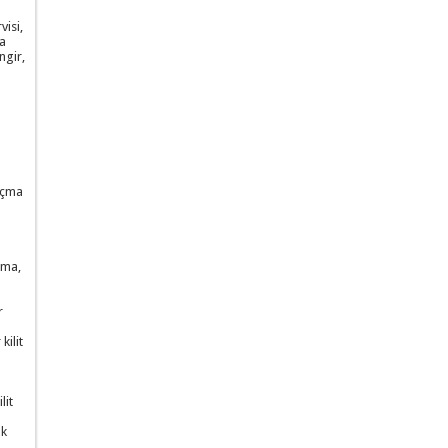
visi,
a
ngir,
 açma
çma,
r
kilit
lit
ak