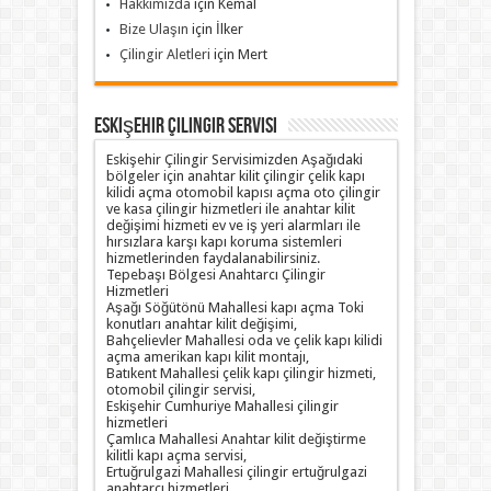
Hakkımızda
için
Kemal
Bize Ulaşın
için
İlker
Çilingir Aletleri
için
Mert
Eskişehir Çilingir Servisi
Eskişehir Çilingir Servisimizden Aşağıdaki
bölgeler için anahtar kilit çilingir çelik kapı
kilidi açma otomobil kapısı açma oto çilingir
ve kasa çilingir hizmetleri ile anahtar kilit
değişimi hizmeti ev ve iş yeri alarmları ile
hırsızlara karşı kapı koruma sistemleri
hizmetlerinden faydalanabilirsiniz.
Tepebaşı Bölgesi Anahtarcı Çilingir
Hizmetleri
Aşağı Söğütönü Mahallesi kapı açma Toki
konutları anahtar kilit değişimi,
Bahçelievler Mahallesi oda ve çelik kapı kilidi
açma amerikan kapı kilit montajı,
Batıkent Mahallesi çelik kapı çilingir hizmeti,
otomobil çilingir servisi,
Eskişehir Cumhuriye Mahallesi çilingir
hizmetleri
Çamlıca Mahallesi Anahtar kilit değiştirme
kilitli kapı açma servisi,
Ertuğrulgazi Mahallesi çilingir ertuğrulgazi
anahtarcı hizmetleri,