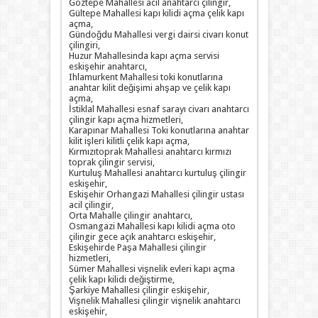
Göztepe Mahallesi acil anahtarcı çilingir,
Gültepe Mahallesi kapı kilidi açma çelik kapı
açma,
Gündoğdu Mahallesi vergi dairsi civarı konut
çilingiri,
Huzur Mahallesinda kapı açma servisi
eskişehir anahtarcı,
Ihlamurkent Mahallesi toki konutlarına
anahtar kilit değişimi ahşap ve çelik kapı
açma,
İstiklal Mahallesi esnaf sarayı civarı anahtarcı
çilingir kapı açma hizmetleri,
Karapınar Mahallesi Toki konutlarına anahtar
kilit işleri kilitli çelik kapı açma,
Kırmızıtoprak Mahallesi anahtarcı kırmızı
toprak çilingir servisi,
Kurtuluş Mahallesi anahtarcı kurtuluş çilingir
eskişehir,
Eskişehir Orhangazi Mahallesi çilingir ustası
acil çilingir,
Orta Mahalle çilingir anahtarcı,
Osmangazi Mahallesi kapı kilidi açma oto
çilingir gece açık anahtarcı eskişehir,
Eskişehirde Paşa Mahallesi çilingir
hizmetleri,
Sümer Mahallesi vişnelik evleri kapı açma
çelik kapı kilidi değiştirme,
Şarkiye Mahallesi çilingir eskişehir,
Vişnelik Mahallesi çilingir vişnelik anahtarcı
eskişehir,