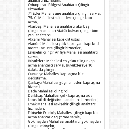
anahtarcı hizmetleri,
Odunpazarı Bölgesi Anahtarcı Çilingir
Hizmetleri
71 Evler Mahallesine anahtarcı çilingir servisi,
75. Yıl Mahallesi sultandere çilingir kapı
açma,
Akarbaşı Mahallesi anahtarcı akarbaşı
çilingir hizmetleri Atatük bulvarı çilingir bim
yanı anahtarcı,
Akcami Mahallesi kapı kilit ustası,
Alanönü Mahallesi çelik kapı ayarı, kapı kilidi
montajı ve usta çilingir hizmetleri,
Eskişehir çilingir Arifiye Mahallesi anahtarcı
servisi,
Büyükdere Mahallesi en yakın çilingir kapı
açma anahtarcı servisi, Büyükdereye 10
dakikada çilingir,
Cunudiye Mahallesi kapı açma kilit
değiştirme,
Çankaya Mahallesi göçmen evleri kapı açma
hizmeti,
Dede Mahallesi çilingirci
Deliklitaş Mahallesi çelik kapı açma oda
kapısı kilidi değiştirme anahtarcı hizmetleri,
Emek Mahallesi eskişehir çilingir anahtarcı
hizmetleri,
Eskişehir Erenköy Mahallesi çilingir kapı kilidi
açma anahtar değiştirme servisi,
Gökmeydan Mahallesi anahtarcı gökmeydan
çilingir eskişehir,