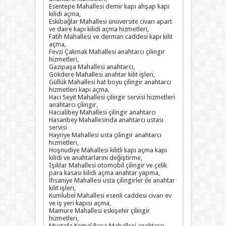
Esentepe Mahallesi demir kapı ahşap kapı
kilidi açma,
Eskibağlar Mahallesi ünüversite civarı apart
ve daire kapı kilidi açma hizmetleri,
Fatih Mahallesi ve derman caddesi kapı kilit
açma,
Fevzi Çakmak Mahallesi anahtarcı çilingir
hizmetleri,
Gazipaşa Mahallesi anahtarcı,
Gökdere Mahallesi anahtar kilit işleri,
Güllük Mahallesi hat boyu çilingir anahtarcı
hizmetleri kapı açma,
Hacı Seyit Mahallesi çilingir servisi hizmetleri
anahtarcı çilingir,
Hacıalibey Mahallesi çilingir anahtarcı
Hasanbey Mahallesinda anahtarcı ustası
servisi
Hayriye Mahallesi usta çilingir anahtarcı
hizmetleri,
Hoşnudiye Mahallesi kilitli kapı açma kapı
kilidi ve anahtarlarını değiştirme,
Işıklar Mahallesi otomobil çilingir ve çelik
para kasası kilidi açma anahtar yapma,
İhsaniye Mahallesi usta çilingirler ile anahtar
kilit işleri,
Kumlubel Mahallesi esenli caddesi civarı ev
ve iş yeri kapısı açma,
Mamure Mahallesi eskişehir çilingir
hizmetleri,
Mustafa Kemal Paşa Mahallesi anahtarcı