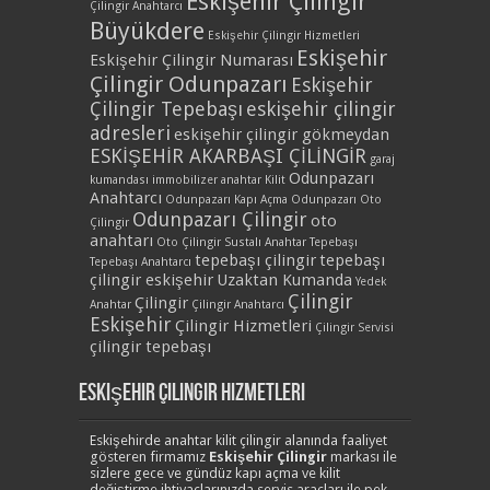
Eskişehir Çilingir
Çilingir Anahtarcı
Büyükdere
Eskişehir Çilingir Hizmetleri
Eskişehir
Eskişehir Çilingir Numarası
Çilingir Odunpazarı
Eskişehir
Çilingir Tepebaşı
eskişehir çilingir
adresleri
eskişehir çilingir gökmeydan
ESKİŞEHİR AKARBAŞI ÇİLİNGİR
garaj
Odunpazarı
kumandası
immobilizer anahtar
Kilit
Anahtarcı
Odunpazarı Kapı Açma
Odunpazarı Oto
Odunpazarı Çilingir
oto
Çilingir
anahtarı
Oto Çilingir
Sustalı Anahtar
Tepebaşı
tepebaşı çilingir
tepebaşı
Tepebaşı Anahtarcı
çilingir eskişehir
Uzaktan Kumanda
Yedek
Çilingir
Çilingir
Anahtar
Çilingir Anahtarcı
Eskişehir
Çilingir Hizmetleri
Çilingir Servisi
çilingir tepebaşı
Eskişehir Çilingir Hizmetleri
Eskişehirde anahtar kilit çilingir alanında faaliyet
gösteren firmamız
Eskişehir Çilingir
markası ile
sizlere gece ve gündüz kapı açma ve kilit
değiştirme ihtiyaçlarınızda servis araçları ile pek