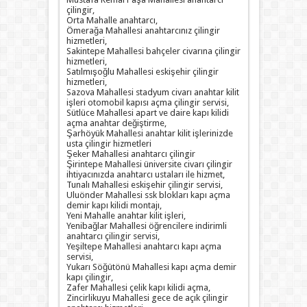
çilingir,
Orta Mahalle anahtarcı,
Ömerağa Mahallesi anahtarcınız çilingir
hizmetleri,
Sakintepe Mahallesi bahçeler civarına çilingir
hizmetleri,
Satılmışoğlu Mahallesi eskişehir çilingir
hizmetleri,
Sazova Mahallesi stadyum civarı anahtar kilit
işleri otomobil kapısı açma çilingir servisi,
Sütlüce Mahallesi apart ve daire kapı kilidi
açma anahtar değiştirme,
Şarhöyük Mahallesi anahtar kilit işlerinizde
usta çilingir hizmetleri
Şeker Mahallesi anahtarcı çilingir
Şirintepe Mahallesi üniversite civarı çilingir
ihtiyacınızda anahtarcı ustaları ile hizmet,
Tunalı Mahallesi eskişehir çilingir servisi,
Uluönder Mahallesi ssk blokları kapı açma
demir kapı kilidi montajı,
Yeni Mahalle anahtar kilit işleri,
Yenibağlar Mahallesi öğrencilere indirimli
anahtarcı çilingir servisi,
Yeşiltepe Mahallesi anahtarcı kapı açma
servisi,
Yukarı Söğütönü Mahallesi kapı açma demir
kapı çilingir,
Zafer Mahallesi çelik kapı kilidi açma,
Zincirlikuyu Mahallesi gece de açık çilingir