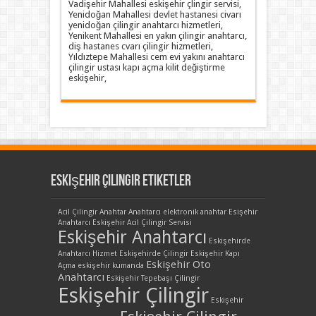
Vadişehir Mahallesi eskişehir çlingir servisi,
Yenidoğan Mahallesi devlet hastanesi civarı
yenidoğan çilingir anahtarcı hizmetleri,
Yenikent Mahallesi en yakın çilingir anahtarcı,
diş hastanes cvarı çilingir hizmetleri,
Yıldıztepe Mahallesi cem evi yakını anahtarcı
çilingir ustası kapı açma kilit değiştirme
eskişehir,
Eskişehir Çilingir Etiketler
Acil Çilingir
Anahtar
Anahtarcı
elektronik anahtar
Esişehir
Anahtarcı
Eskişehir Acil Çilingir Servisi
Eskişehir Anahtarcı
Eskişehirde
Anahtarcı Hizmet
Eskişehirde Çilingir
Eskişehir Kapı
Eskişehir Oto
Açma
eskişehir kumanda
Anahtarcı
Eskişehir Tepebaşı Çilingir
Eskişehir Çilingir
Eskişehir