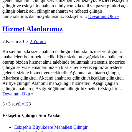
geneli anahtarcı çilingir servis hizmeti vermekteyiz. Bizleri eskişehir
çilingir ve eskişehir anahtarcı ihtiyacınızda tatil ve pazar günleri açık
çilingir olarak acil çilingir anahtarcı ve nöbetci çilingir
numaralarımızdan arayabilirsiniz. Eskişehir ...
Devamını Oku »
Hizmet Alanlarımız
7 Kasım 2013
2 Yorum
Bu sayfamızda size anahtarcı çilingir alanında hizmet verdiğimiz
mahalleleri belirtmek istedik. Eğer sizde bu aşağıdaki mahallelerde
oturup bizden hizmet alma talebinde bulunmak isterseniz motorize
çilingir servis elemanlarımız en kısa sürede vereceğiniz adreslere
gelerek sizlere hizmet vereceklerdir. Ağapınar anahtarcı çilingir,
Akarbaşı çilingirci, Akcami anahtarcı çilingir, Akçağlan çilingirci,
Arifiye çilingir, Alanönü mah.çilingir hizmetleri, Aşağı Çağlan
çilingir anahtarcı, Aşağı Söğütönü çilingir hizmetleri Eskişehir ...
Devamını Oku »
3 / 3 sayfa
«
1
2
3
Eskişehir Çilingir Son Yazılar
Eskişehir Büyükdere Mahallesi Çilingir