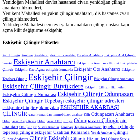
Yenidoğan Mahallesi devlet hastanesi civarı yenidoğan çilingir
anahtarcı hizmetleri,
Yenikent Mahallesi en yakın çilingir anahtarcı, diş hastanes cvarı
çilingir hizmetleri,
Yıldıztepe Mahallesi cem evi yakını anahtarcı çilingir ustası kapı
açma kilit değiştirme eskişehir,
Eskişehir Çilingir Etiketler
Acil Çilingir
Anahtar
Anahtarcı
elektronik anahtar
Esişehir Anahtarcı
Eskişehir Acil Çilingir
Eskişehir Anahtarcı
Servisi
Eskişehirde Anahtarcı Hizmet
Eskişehirde
Eskişehir Oto Anahtarcı
Çilingir
Eskişehir Kapı Açma
eskişehir kumanda
Eskişehir
Eskişehir Çilingir
Tepebaşı Çilingir
Eskişehir Çilingir Anahtarcı
Eskişehir Çilingir Büyükdere
Eskişehir Çilingir Hizmetleri
Eskişehir Çilingir Odunpazarı
Eskişehir Çilingir Numarası
Eskişehir Çilingir Tepebaşı
eskişehir çilingir adresleri
ESKİŞEHİR AKARBAŞI
eskişehir çilingir gökmeydan
ÇİLİNGİR
Odunpazarı Anahtarcı
garaj kumandası
immobilizer anahtar
Kilit
Odunpazarı Çilingir
oto
Odunpazarı Kapı Açma
Odunpazarı Oto Çilingir
anahtarı
tepebaşı çilingir
Oto Çilingir
Sustalı Anahtar
Tepebaşı
Tepebaşı Anahtarcı
tepebaşı çilingir eskişehir
Uzaktan Kumanda
Çilingir
Yedek Anahtar
Çilingir Eskişehir
Çilingir Hizmetleri
Çilingir Anahtarcı
Çilingir Servisi