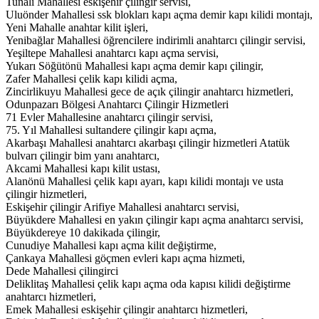
Tunalı Mahallesi eskişehir çilingir servisi,
Uluönder Mahallesi ssk blokları kapı açma demir kapı kilidi montajı,
Yeni Mahalle anahtar kilit işleri,
Yenibağlar Mahallesi öğrencilere indirimli anahtarcı çilingir servisi,
Yeşiltepe Mahallesi anahtarcı kapı açma servisi,
Yukarı Söğütönü Mahallesi kapı açma demir kapı çilingir,
Zafer Mahallesi çelik kapı kilidi açma,
Zincirlikuyu Mahallesi gece de açık çilingir anahtarcı hizmetleri,
Odunpazarı Bölgesi Anahtarcı Çilingir Hizmetleri
71 Evler Mahallesine anahtarcı çilingir servisi,
75. Yıl Mahallesi sultandere çilingir kapı açma,
Akarbaşı Mahallesi anahtarcı akarbaşı çilingir hizmetleri Atatük
bulvarı çilingir bim yanı anahtarcı,
Akcami Mahallesi kapı kilit ustası,
Alanönü Mahallesi çelik kapı ayarı, kapı kilidi montajı ve usta
çilingir hizmetleri,
Eskişehir çilingir Arifiye Mahallesi anahtarcı servisi,
Büyükdere Mahallesi en yakın çilingir kapı açma anahtarcı servisi,
Büyükdereye 10 dakikada çilingir,
Cunudiye Mahallesi kapı açma kilit değiştirme,
Çankaya Mahallesi göçmen evleri kapı açma hizmeti,
Dede Mahallesi çilingirci
Deliklitaş Mahallesi çelik kapı açma oda kapısı kilidi değiştirme
anahtarcı hizmetleri,
Emek Mahallesi eskişehir çilingir anahtarcı hizmetleri,