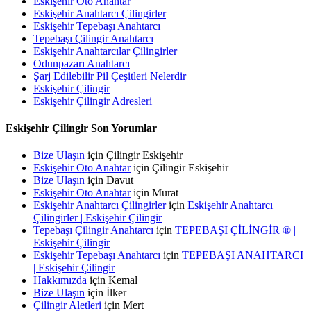
Eskişehir Oto Anahtar
Eskişehir Anahtarcı Çilingirler
Eskişehir Tepebaşı Anahtarcı
Tepebaşı Çilingir Anahtarcı
Eskişehir Anahtarcılar Çilingirler
Odunpazarı Anahtarcı
Şarj Edilebilir Pil Çeşitleri Nelerdir
Eskişehir Çilingir
Eskişehir Çilingir Adresleri
Eskişehir Çilingir Son Yorumlar
Bize Ulaşın
için
Çilingir Eskişehir
Eskişehir Oto Anahtar
için
Çilingir Eskişehir
Bize Ulaşın
için
Davut
Eskişehir Oto Anahtar
için
Murat
Eskişehir Anahtarcı Çilingirler
için
Eskişehir Anahtarcı
Çilingirler | Eskişehir Çilingir
Tepebaşı Çilingir Anahtarcı
için
TEPEBAŞI ÇİLİNGİR ® |
Eskişehir Çilingir
Eskişehir Tepebaşı Anahtarcı
için
TEPEBAŞI ANAHTARCI
| Eskişehir Çilingir
Hakkımızda
için
Kemal
Bize Ulaşın
için
İlker
Çilingir Aletleri
için
Mert