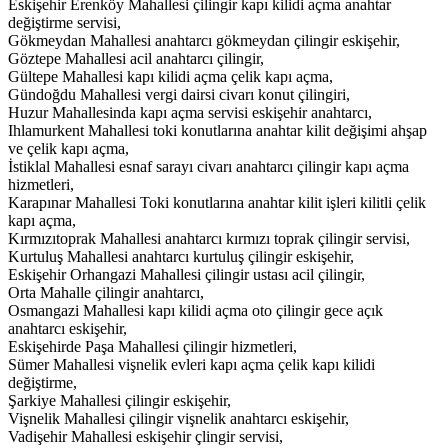
Eskişehir Erenköy Mahallesi çilingir kapı kilidi açma anahtar
değiştirme servisi,
Gökmeydan Mahallesi anahtarcı gökmeydan çilingir eskişehir,
Göztepe Mahallesi acil anahtarcı çilingir,
Gültepe Mahallesi kapı kilidi açma çelik kapı açma,
Gündoğdu Mahallesi vergi dairsi civarı konut çilingiri,
Huzur Mahallesinda kapı açma servisi eskişehir anahtarcı,
Ihlamurkent Mahallesi toki konutlarına anahtar kilit değişimi ahşap
ve çelik kapı açma,
İstiklal Mahallesi esnaf sarayı civarı anahtarcı çilingir kapı açma
hizmetleri,
Karapınar Mahallesi Toki konutlarına anahtar kilit işleri kilitli çelik
kapı açma,
Kırmızıtoprak Mahallesi anahtarcı kırmızı toprak çilingir servisi,
Kurtuluş Mahallesi anahtarcı kurtuluş çilingir eskişehir,
Eskişehir Orhangazi Mahallesi çilingir ustası acil çilingir,
Orta Mahalle çilingir anahtarcı,
Osmangazi Mahallesi kapı kilidi açma oto çilingir gece açık
anahtarcı eskişehir,
Eskişehirde Paşa Mahallesi çilingir hizmetleri,
Sümer Mahallesi vişnelik evleri kapı açma çelik kapı kilidi
değiştirme,
Şarkiye Mahallesi çilingir eskişehir,
Vişnelik Mahallesi çilingir vişnelik anahtarcı eskişehir,
Vadişehir Mahallesi eskişehir çlingir servisi,