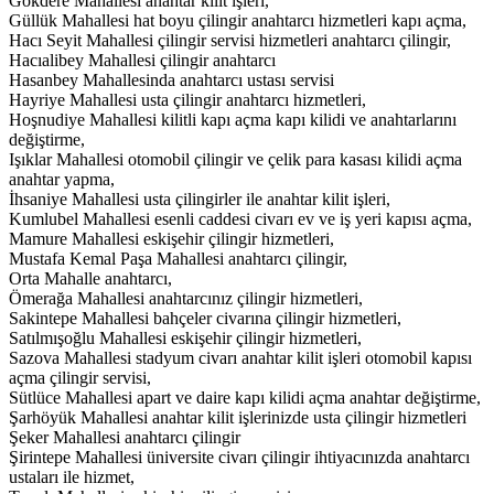
Gökdere Mahallesi anahtar kilit işleri,
Güllük Mahallesi hat boyu çilingir anahtarcı hizmetleri kapı açma,
Hacı Seyit Mahallesi çilingir servisi hizmetleri anahtarcı çilingir,
Hacıalibey Mahallesi çilingir anahtarcı
Hasanbey Mahallesinda anahtarcı ustası servisi
Hayriye Mahallesi usta çilingir anahtarcı hizmetleri,
Hoşnudiye Mahallesi kilitli kapı açma kapı kilidi ve anahtarlarını
değiştirme,
Işıklar Mahallesi otomobil çilingir ve çelik para kasası kilidi açma
anahtar yapma,
İhsaniye Mahallesi usta çilingirler ile anahtar kilit işleri,
Kumlubel Mahallesi esenli caddesi civarı ev ve iş yeri kapısı açma,
Mamure Mahallesi eskişehir çilingir hizmetleri,
Mustafa Kemal Paşa Mahallesi anahtarcı çilingir,
Orta Mahalle anahtarcı,
Ömerağa Mahallesi anahtarcınız çilingir hizmetleri,
Sakintepe Mahallesi bahçeler civarına çilingir hizmetleri,
Satılmışoğlu Mahallesi eskişehir çilingir hizmetleri,
Sazova Mahallesi stadyum civarı anahtar kilit işleri otomobil kapısı
açma çilingir servisi,
Sütlüce Mahallesi apart ve daire kapı kilidi açma anahtar değiştirme,
Şarhöyük Mahallesi anahtar kilit işlerinizde usta çilingir hizmetleri
Şeker Mahallesi anahtarcı çilingir
Şirintepe Mahallesi üniversite civarı çilingir ihtiyacınızda anahtarcı
ustaları ile hizmet,