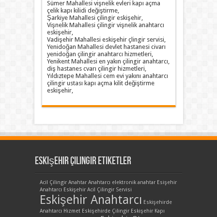
Sümer Mahallesi vişnelik evleri kapı açma
çelik kapı kilidi değiştirme,
Şarkiye Mahallesi çilingir eskişehir,
Vişnelik Mahallesi çilingir vişnelik anahtarcı
eskişehir,
Vadişehir Mahallesi eskişehir çlingir servisi,
Yenidoğan Mahallesi devlet hastanesi civarı
yenidoğan çilingir anahtarcı hizmetleri,
Yenikent Mahallesi en yakın çilingir anahtarcı,
diş hastanes cvarı çilingir hizmetleri,
Yıldıztepe Mahallesi cem evi yakını anahtarcı
çilingir ustası kapı açma kilit değiştirme
eskişehir,
Eskişehir Çilingir Etiketler
Acil Çilingir
Anahtar
Anahtarcı
elektronik anahtar
Esişehir
Anahtarcı
Eskişehir Acil Çilingir Servisi
Eskişehir Anahtarcı
Eskişehirde
Anahtarcı Hizmet
Eskişehirde Çilingir
Eskişehir Kapı