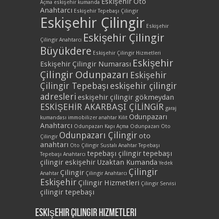
Eskişehir Oto
Açma
eskişehir kumanda
Anahtarcı
Eskişehir Tepebaşı Çilingir
Eskişehir Çilingir
Eskişehir
Eskişehir Çilingir
Çilingir Anahtarcı
Büyükdere
Eskişehir Çilingir Hizmetleri
Eskişehir
Eskişehir Çilingir Numarası
Çilingir Odunpazarı
Eskişehir
Çilingir Tepebaşı
eskişehir çilingir
adresleri
eskişehir çilingir gökmeydan
ESKİŞEHİR AKARBAŞI ÇİLİNGİR
garaj
Odunpazarı
kumandası
immobilizer anahtar
Kilit
Anahtarcı
Odunpazarı Kapı Açma
Odunpazarı Oto
Odunpazarı Çilingir
oto
Çilingir
anahtarı
Oto Çilingir
Sustalı Anahtar
Tepebaşı
tepebaşı çilingir
tepebaşı
Tepebaşı Anahtarcı
çilingir eskişehir
Uzaktan Kumanda
Yedek
Çilingir
Çilingir
Anahtar
Çilingir Anahtarcı
Eskişehir
Çilingir Hizmetleri
Çilingir Servisi
çilingir tepebaşı
Eskişehir Çilingir Hizmetleri