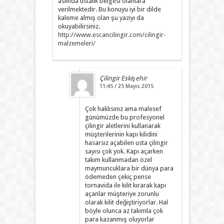
aslında ustalık belgesi olanlara
verilmektedir. Bu konuyu iyi bir dilde
kaleme almış olan şu yazıyı da
okuyabilirsiniz.
http://www.escancilingir.com/cilingir-
malzemeleri/
Çilingir Eskişehir
11:45 / 25 Mayıs 2015
Çok haklısınız ama malesef
günümüzde bu profesyonel
çilingir aletlerini kullanarak
müşterilerinin kapı kilidini
hasarsız açabilen usta çilingir
sayısı çok yok. Kapı açarken
takım kullanmadan özel
maymuncuklara bir dünya para
ödemeden çekiç pense
tornavida ile kilit kırarak kapı
açanlar müşteriye zorunlu
olarak kilit değiştiriyorlar. Hal
böyle olunca az takımla çok
para kazanmış oluyorlar