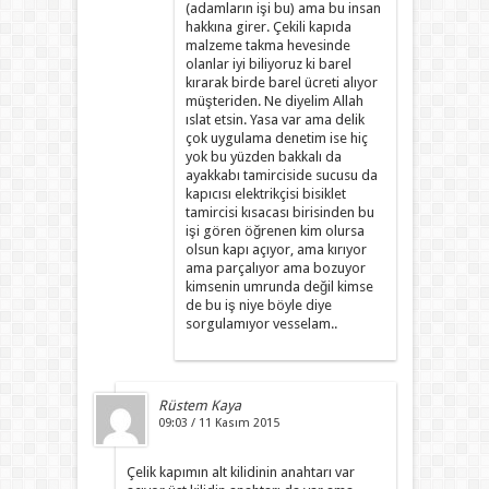
(adamların işi bu) ama bu insan
hakkına girer. Çekili kapıda
malzeme takma hevesinde
olanlar iyi biliyoruz ki barel
kırarak birde barel ücreti alıyor
müşteriden. Ne diyelim Allah
ıslat etsin. Yasa var ama delik
çok uygulama denetim ise hiç
yok bu yüzden bakkalı da
ayakkabı tamirciside sucusu da
kapıcısı elektrikçisi bisiklet
tamircisi kısacası birisinden bu
işi gören öğrenen kim olursa
olsun kapı açıyor, ama kırıyor
ama parçalıyor ama bozuyor
kimsenin umrunda değil kimse
de bu iş niye böyle diye
sorgulamıyor vesselam..
Rüstem Kaya
09:03 / 11 Kasım 2015
Çelik kapımın alt kilidinin anahtarı var