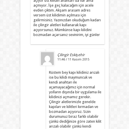
açıyor üst kilidin anahtarı da var ama
açmıyor. İşe geç kalacağım için acele
evden çıktım. Akşam arasam adres
versem üst kilidimin açılması için
gelirmisiniz. Yazınızdan okuduğum kadarı
ile çilingir aletleri kullanarak kapı
açıyorsunuz. Mümkünse kapı kilidini
bozmadan açarsanız sevinirim, iyi günler
Çilingir Eskişehir
11:46 / 11 Kasım 2015
Rüstem bey kapı kilidiniz arızalı
ise bu kilidi maymuncuk ve
kendi anahtarı ile
açamayacağımız için normal
yolların dışında bir uygulama ile
kilidinizi açmamız gerekir.
Çilingir aletlerimizle genelde
kapıları ve kilitleri kırmadan ve
bozmadan açıyoruz. Sizin
durumunuz biraz farklı olabilir
çünkü dediğinize göre zaten kilit
arızalı olabilir çünkü kendi