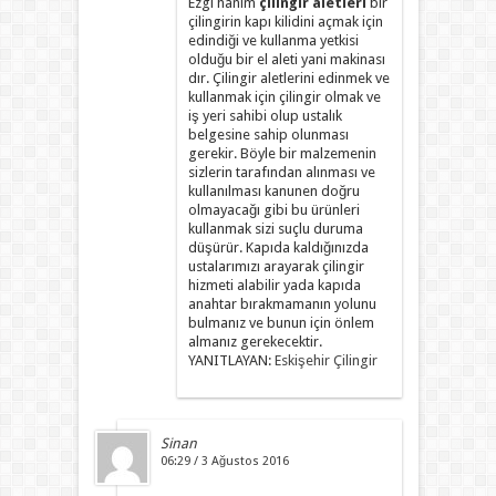
Ezgi hanım
çilingir aletleri
bir
çilingirin kapı kilidini açmak için
edindiği ve kullanma yetkisi
olduğu bir el aleti yani makinası
dır. Çilingir aletlerini edinmek ve
kullanmak için çilingir olmak ve
iş yeri sahibi olup ustalık
belgesine sahip olunması
gerekir. Böyle bir malzemenin
sizlerin tarafından alınması ve
kullanılması kanunen doğru
olmayacağı gibi bu ürünleri
kullanmak sizi suçlu duruma
düşürür. Kapıda kaldığınızda
ustalarımızı arayarak çilingir
hizmeti alabilir yada kapıda
anahtar bırakmamanın yolunu
bulmanız ve bunun için önlem
almanız gerekecektir.
YANITLAYAN:
Eskişehir Çilingir
Sinan
06:29 / 3 Ağustos 2016