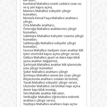
kilit işleri,
Kumlubel Mahallesi esenli caddesi civarı ev
ve iş yeri kapısı açma,
Mamure Mahallesi eskişehir çilingir
hizmetleri,
Mustafa Kemal Paşa Mahallesi anahtarcı
çilingir,
Orta Mahalle anahtarcı,
Ömerağa Mahallesi anahtarcınız çilingir
hizmetleri,
Sakintepe Mahallesi bahçeler civarına çilingir
hizmetleri,
Satılmışoğlu Mahallesi eskişehir çilingir
hizmetleri,
Sazova Mahallesi stadyum civarı anahtar kilit
işleri otomobil kapısı açma çilingir servisi,
Sütlüce Mahallesi apart ve daire kapı kilidi
açma anahtar değiştirme,
Şarhöyük Mahallesi anahtar kilit işlerinizde
usta çilingir hizmetleri
Şeker Mahallesi anahtarcı çilingir
Şirintepe Mahallesi üniversite civarı çilingir
ihtiyacınızda anahtarcı ustaları ile hizmet,
Tunalı Mahallesi eskişehir çilingir servisi,
Uluönder Mahallesi ssk blokları kapı açma
demir kapı kilidi montajı,
Yeni Mahalle anahtar kilit işleri,
Yenibağlar Mahallesi öğrencilere indirimli
anahtarcı çilingir servisi,
Yeşiltepe Mahallesi anahtarcı kapı açma