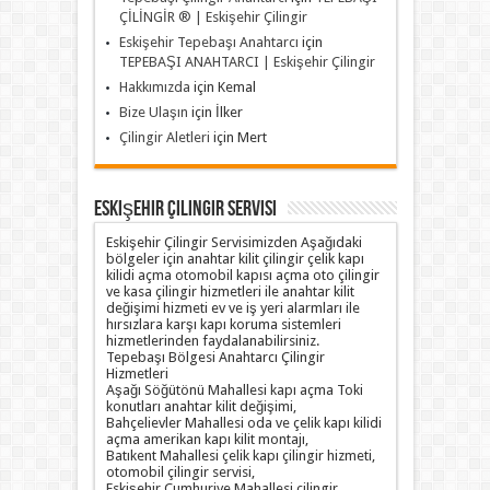
ÇİLİNGİR ® | Eskişehir Çilingir
Eskişehir Tepebaşı Anahtarcı
için
TEPEBAŞI ANAHTARCI | Eskişehir Çilingir
Hakkımızda
için
Kemal
Bize Ulaşın
için
İlker
Çilingir Aletleri
için
Mert
Eskişehir Çilingir Servisi
Eskişehir Çilingir Servisimizden Aşağıdaki
bölgeler için anahtar kilit çilingir çelik kapı
kilidi açma otomobil kapısı açma oto çilingir
ve kasa çilingir hizmetleri ile anahtar kilit
değişimi hizmeti ev ve iş yeri alarmları ile
hırsızlara karşı kapı koruma sistemleri
hizmetlerinden faydalanabilirsiniz.
Tepebaşı Bölgesi Anahtarcı Çilingir
Hizmetleri
Aşağı Söğütönü Mahallesi kapı açma Toki
konutları anahtar kilit değişimi,
Bahçelievler Mahallesi oda ve çelik kapı kilidi
açma amerikan kapı kilit montajı,
Batıkent Mahallesi çelik kapı çilingir hizmeti,
otomobil çilingir servisi,
Eskişehir Cumhuriye Mahallesi çilingir