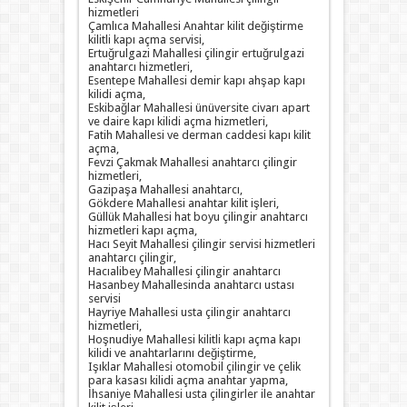
hizmetleri
Çamlıca Mahallesi Anahtar kilit değiştirme
kilitli kapı açma servisi,
Ertuğrulgazi Mahallesi çilingir ertuğrulgazi
anahtarcı hizmetleri,
Esentepe Mahallesi demir kapı ahşap kapı
kilidi açma,
Eskibağlar Mahallesi ünüversite civarı apart
ve daire kapı kilidi açma hizmetleri,
Fatih Mahallesi ve derman caddesi kapı kilit
açma,
Fevzi Çakmak Mahallesi anahtarcı çilingir
hizmetleri,
Gazipaşa Mahallesi anahtarcı,
Gökdere Mahallesi anahtar kilit işleri,
Güllük Mahallesi hat boyu çilingir anahtarcı
hizmetleri kapı açma,
Hacı Seyit Mahallesi çilingir servisi hizmetleri
anahtarcı çilingir,
Hacıalibey Mahallesi çilingir anahtarcı
Hasanbey Mahallesinda anahtarcı ustası
servisi
Hayriye Mahallesi usta çilingir anahtarcı
hizmetleri,
Hoşnudiye Mahallesi kilitli kapı açma kapı
kilidi ve anahtarlarını değiştirme,
Işıklar Mahallesi otomobil çilingir ve çelik
para kasası kilidi açma anahtar yapma,
İhsaniye Mahallesi usta çilingirler ile anahtar