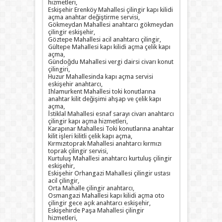
hizmetleri,
Eskişehir Erenköy Mahallesi çilingir kapı kilidi
açma anahtar değiştirme servisi,
Gökmeydan Mahallesi anahtarcı gökmeydan
çilingir eskişehir,
Göztepe Mahallesi acil anahtarcı çilingir,
Gültepe Mahallesi kapı kilidi açma çelik kapı
açma,
Gündoğdu Mahallesi vergi dairsi civarı konut
çilingiri,
Huzur Mahallesinda kapı açma servisi
eskişehir anahtarcı,
Ihlamurkent Mahallesi toki konutlarına
anahtar kilit değişimi ahşap ve çelik kapı
açma,
İstiklal Mahallesi esnaf sarayı civarı anahtarcı
çilingir kapı açma hizmetleri,
Karapınar Mahallesi Toki konutlarına anahtar
kilit işleri kilitli çelik kapı açma,
Kırmızıtoprak Mahallesi anahtarcı kırmızı
toprak çilingir servisi,
Kurtuluş Mahallesi anahtarcı kurtuluş çilingir
eskişehir,
Eskişehir Orhangazi Mahallesi çilingir ustası
acil çilingir,
Orta Mahalle çilingir anahtarcı,
Osmangazi Mahallesi kapı kilidi açma oto
çilingir gece açık anahtarcı eskişehir,
Eskişehirde Paşa Mahallesi çilingir
hizmetleri,