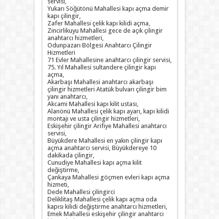
servisi,
Yukarı Söğütönü Mahallesi kapı açma demir
kapı çilingir,
Zafer Mahallesi çelik kapı kilidi açma,
Zincirlikuyu Mahallesi gece de açık çilingir
anahtarcı hizmetleri,
Odunpazarı Bölgesi Anahtarcı Çilingir
Hizmetleri
71 Evler Mahallesine anahtarcı çilingir servisi,
75. Yıl Mahallesi sultandere çilingir kapı
açma,
Akarbaşı Mahallesi anahtarcı akarbaşı
çilingir hizmetleri Atatük bulvarı çilingir bim
yanı anahtarcı,
Akcami Mahallesi kapı kilit ustası,
Alanönü Mahallesi çelik kapı ayarı, kapı kilidi
montajı ve usta çilingir hizmetleri,
Eskişehir çilingir Arifiye Mahallesi anahtarcı
servisi,
Büyükdere Mahallesi en yakın çilingir kapı
açma anahtarcı servisi, Büyükdereye 10
dakikada çilingir,
Cunudiye Mahallesi kapı açma kilit
değiştirme,
Çankaya Mahallesi göçmen evleri kapı açma
hizmeti,
Dede Mahallesi çilingirci
Deliklitaş Mahallesi çelik kapı açma oda
kapısı kilidi değiştirme anahtarcı hizmetleri,
Emek Mahallesi eskişehir çilingir anahtarcı